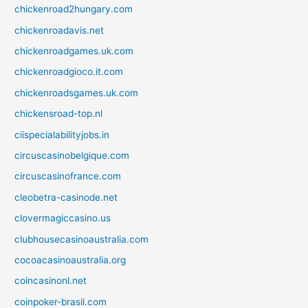
chickenroad2hungary.com
chickenroadavis.net
chickenroadgames.uk.com
chickenroadgioco.it.com
chickenroadsgames.uk.com
chickensroad-top.nl
ciispecialabilityjobs.in
circuscasinobelgique.com
circuscasinofrance.com
cleobetra-casinode.net
clovermagiccasino.us
clubhousecasinoaustralia.com
cocoacasinoaustralia.org
coincasinonl.net
coinpoker-brasil.com