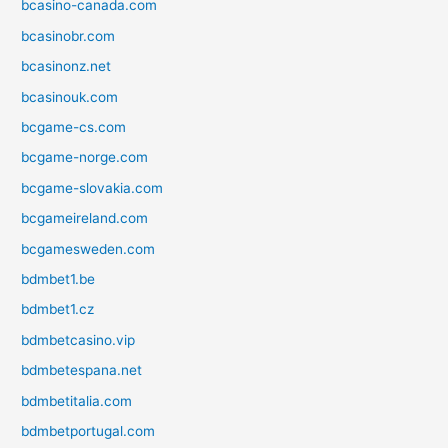
bcasino-canada.com
bcasinobr.com
bcasinonz.net
bcasinouk.com
bcgame-cs.com
bcgame-norge.com
bcgame-slovakia.com
bcgameireland.com
bcgamesweden.com
bdmbet1.be
bdmbet1.cz
bdmbetcasino.vip
bdmbetespana.net
bdmbetitalia.com
bdmbetportugal.com