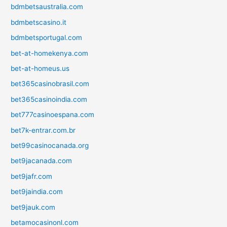
bdmbetsaustralia.com
bdmbetscasino.it
bdmbetsportugal.com
bet-at-homekenya.com
bet-at-homeus.us
bet365casinobrasil.com
bet365casinoindia.com
bet777casinoespana.com
bet7k-entrar.com.br
bet99casinocanada.org
bet9jacanada.com
bet9jafr.com
bet9jaindia.com
bet9jauk.com
betamocasinonl.com