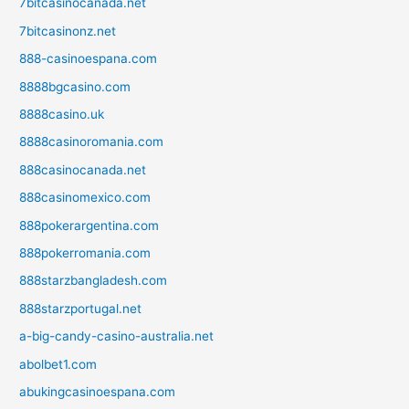
7bitcasinocanada.net
7bitcasinonz.net
888-casinoespana.com
8888bgcasino.com
8888casino.uk
8888casinoromania.com
888casinocanada.net
888casinomexico.com
888pokerargentina.com
888pokerromania.com
888starzbangladesh.com
888starzportugal.net
a-big-candy-casino-australia.net
abolbet1.com
abukingcasinoespana.com