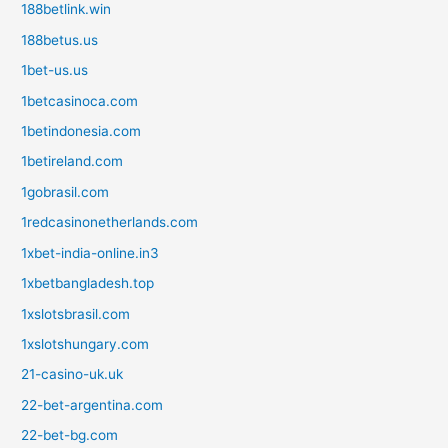
188betlink.win
188betus.us
1bet-us.us
1betcasinoca.com
1betindonesia.com
1betireland.com
1gobrasil.com
1redcasinonetherlands.com
1xbet-india-online.in3
1xbetbangladesh.top
1xslotsbrasil.com
1xslotshungary.com
21-casino-uk.uk
22-bet-argentina.com
22-bet-bg.com