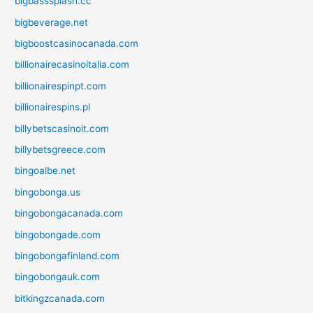
bigbasssplash.cc
bigbeverage.net
bigboostcasinocanada.com
billionairecasinoitalia.com
billionairespinpt.com
billionairespins.pl
billybetscasinoit.com
billybetsgreece.com
bingoalbe.net
bingobonga.us
bingobongacanada.com
bingobongade.com
bingobongafinland.com
bingobongauk.com
bitkingzcanada.com