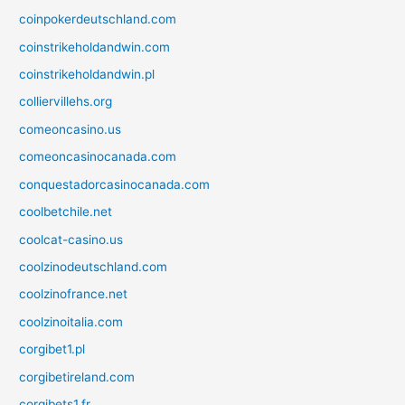
coinpokerdeutschland.com
coinstrikeholdandwin.com
coinstrikeholdandwin.pl
colliervillehs.org
comeoncasino.us
comeoncasinocanada.com
conquestadorcasinocanada.com
coolbetchile.net
coolcat-casino.us
coolzinodeutschland.com
coolzinofrance.net
coolzinoitalia.com
corgibet1.pl
corgibetireland.com
corgibets1.fr