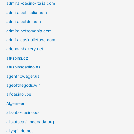
admiral-casino-italia.com
admiralbet-italia.com
admiralbetde.com
admiralbetromania.com
admiralcasinolietuva.com
adonnasbakery.net
afkspins.cz
afkspinscasino.es
agentnowager.us
ageofthegods.win
alfcasino1.be
Algemeen
allslots-casino.us
allslotscasinocanada.org
allyspinde.net