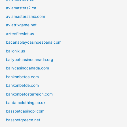
aviamasters2.ca
aviamasters2mx.com
aviatrixgame.net
aztecfireslot.us
bacanaplaycasinoespana.com
ballonix.us
ballybetcasinocanada.org
ballycasinocanada.com
bankonbetca.com
bankonbetde.com
bankonbetosterreich.com
bantamclothing.co.uk
bassbetcasinopl.com
bassbetgreece.net