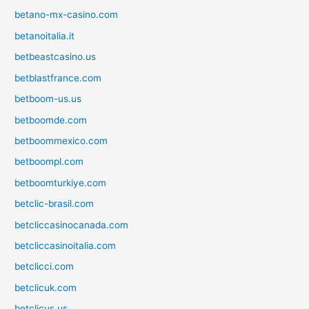
betano-mx-casino.com
betanoitalia.it
betbeastcasino.us
betblastfrance.com
betboom-us.us
betboomde.com
betboommexico.com
betboompl.com
betboomturkiye.com
betclic-brasil.com
betcliccasinocanada.com
betcliccasinoitalia.com
betclicci.com
betclicuk.com
betclicus.us