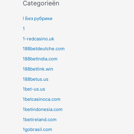
Categorieën
! Без рубрики
1
1-redcasino.uk
188betdeutche.com
188betindia.com
188betlink.win
188betus.us
1bet-us.us
1betcasinoca.com
1betindonesia.com
1betireland.com
1gobrasil.com