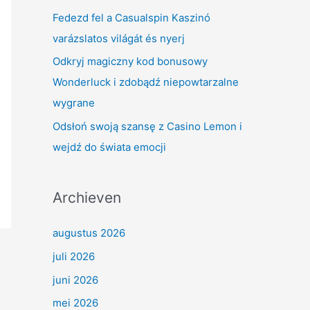
:
Fedezd fel a Casualspin Kaszinó
varázslatos világát és nyerj
Odkryj magiczny kod bonusowy
Wonderluck i zdobądź niepowtarzalne
wygrane
Odsłoń swoją szansę z Casino Lemon i
wejdź do świata emocji
Archieven
augustus 2026
juli 2026
juni 2026
mei 2026