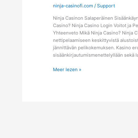
ninja-casinofi.com
/
Support
Sisäänkäynti
Voittojen
Ninja Casinon Salaperäinen Sisäänkäynt
Valtakuntaan
Casino? Ninja Casino Login Voitot ja Pe
Yhteenveto Mikä Ninja Casino? Ninja 
nettipelaamiseen keskittyvistä alustoist
jännittävän pelikokemuksen. Kasino ero
sisäänkirjautumismenettelyllään sekä laa
Meer lezen »