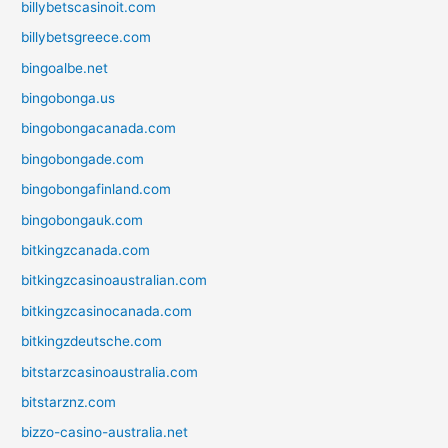
billybetscasinoit.com
billybetsgreece.com
bingoalbe.net
bingobonga.us
bingobongacanada.com
bingobongade.com
bingobongafinland.com
bingobongauk.com
bitkingzcanada.com
bitkingzcasinoaustralian.com
bitkingzcasinocanada.com
bitkingzdeutsche.com
bitstarzcasinoaustralia.com
bitstarznz.com
bizzo-casino-australia.net