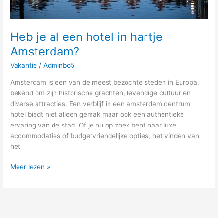
Heb je al een hotel in hartje
Amsterdam?
Vakantie
/
Adminbo5
Amsterdam is een van de meest bezochte steden in Europa,
bekend om zijn historische grachten, levendige cultuur en
diverse attracties. Een verblijf in een amsterdam centrum
hotel biedt niet alleen gemak maar ook een authentieke
ervaring van de stad. Of je nu op zoek bent naar luxe
accommodaties of budgetvriendelijke opties, het vinden van
het
Meer lezen »