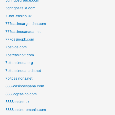
5gringosgreece.com
5gringositalia.com
7-bet-casino.uk
777casinoargentina.com
777casinocanada.net
777casinopk.com
7bet-de.com
7betcasinolt.com
7bitcasinoca.org
7bitcasinocanada.net
7bitcasinonz.net
888-casinoespana.com
8888bgcasino.com
8888casino.uk
8888casinoromania.com