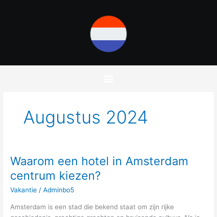
Ga
naar
de
inhoud
Augustus 2024
Waarom een hotel in Amsterdam
Waarom
een
centrum kiezen?
hotel
Vakantie
/
Adminbo5
in
Amsterdam
Amsterdam is een stad die bekend staat om zijn rijke
centrum