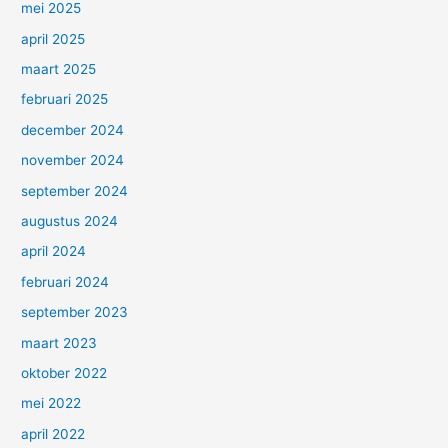
mei 2025
april 2025
maart 2025
februari 2025
december 2024
november 2024
september 2024
augustus 2024
april 2024
februari 2024
september 2023
maart 2023
oktober 2022
mei 2022
april 2022