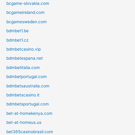
bcgame-slovakia.com
bcgameireland.com
bcgamesweden.com
bdmbet1.be
bdmbet1.cz
bdmbetcasino.vip
bdmbetespana.net
bdmbetitalia.com
bdmbetportugal.com
bdmbetsaustralia.com
bdmbetscasino.it
bdmbetsportugal.com
bet-at-homekenya.com
bet-at-homeus.us
bet365casinobrasil.com