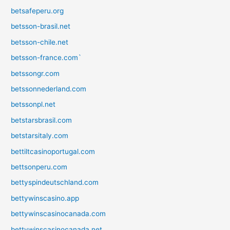
betsafeperu.org
betsson-brasil.net
betsson-chile.net
betsson-france.com`
betssongr.com
betssonnederland.com
betssonpl.net
betstarsbrasil.com
betstarsitaly.com
bettiltcasinoportugal.com
bettsonperu.com
bettyspindeutschland.com
bettywinscasino.app
bettywinscasinocanada.com
bettywinscasinocanada.net