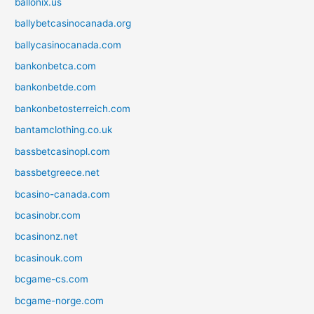
ballonix.us
ballybetcasinocanada.org
ballycasinocanada.com
bankonbetca.com
bankonbetde.com
bankonbetosterreich.com
bantamclothing.co.uk
bassbetcasinopl.com
bassbetgreece.net
bcasino-canada.com
bcasinobr.com
bcasinonz.net
bcasinouk.com
bcgame-cs.com
bcgame-norge.com