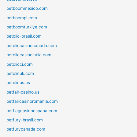
betboommexico.com
betboompl.com
betboomturkiye.com
betclic-brasil.com
betcliccasinocanada.com
betcliccasinoitalia.com
betclicci.com
betclicuk.com
betclicus.us
betfair-casino.us
betfaircasinoromania.com
betflagcasinoespana.com
betfury-brasil.com
betfurycanada.com