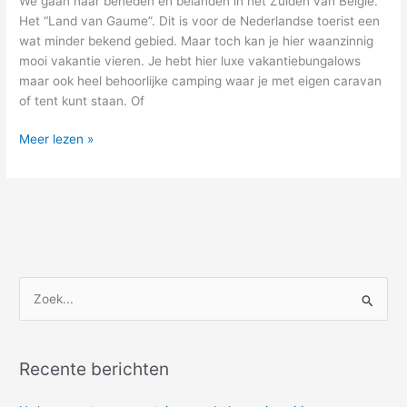
We gaan naar beneden en belanden in het Zuiden van België.
Het “Land van Gaume”. Dit is voor de Nederlandse toerist een
wat minder bekend gebied. Maar toch kan je hier waanzinnig
mooi vakantie vieren. Je hebt hier luxe vakantiebungalows
maar ook heel behoorlijke camping waar je met eigen caravan
of tent kunt staan. Of
Meer lezen »
Z
o
e
Recente berichten
k
n