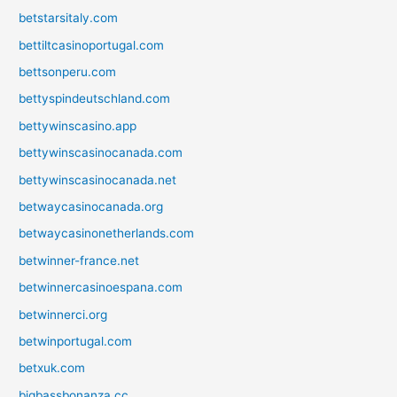
betstarsitaly.com
bettiltcasinoportugal.com
bettsonperu.com
bettyspindeutschland.com
bettywinscasino.app
bettywinscasinocanada.com
bettywinscasinocanada.net
betwaycasinocanada.org
betwaycasinonetherlands.com
betwinner-france.net
betwinnercasinoespana.com
betwinnerci.org
betwinportugal.com
betxuk.com
bigbassbonanza.cc