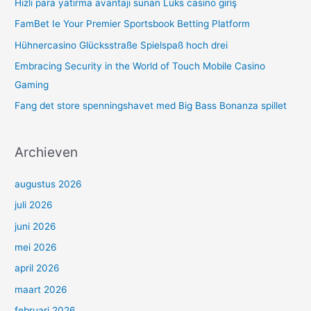
Hızlı para yatırma avantajı sunan Luks casino giriş
a
FamBet Ie Your Premier Sportsbook Betting Platform
a
Hühnercasino Glücksstraße Spielspaß hoch drei
r
Embracing Security in the World of Touch Mobile Casino
:
Gaming
Fang det store spenningshavet med Big Bass Bonanza spillet
Archieven
augustus 2026
juli 2026
juni 2026
mei 2026
april 2026
maart 2026
februari 2026