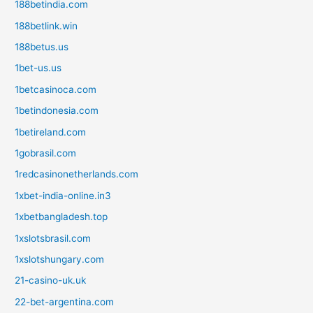
188betindia.com
188betlink.win
188betus.us
1bet-us.us
1betcasinoca.com
1betindonesia.com
1betireland.com
1gobrasil.com
1redcasinonetherlands.com
1xbet-india-online.in3
1xbetbangladesh.top
1xslotsbrasil.com
1xslotshungary.com
21-casino-uk.uk
22-bet-argentina.com