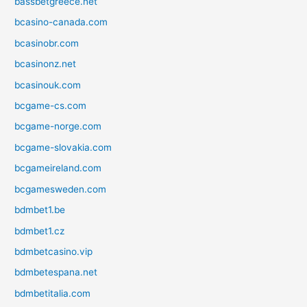
bassbetgreece.net
bcasino-canada.com
bcasinobr.com
bcasinonz.net
bcasinouk.com
bcgame-cs.com
bcgame-norge.com
bcgame-slovakia.com
bcgameireland.com
bcgamesweden.com
bdmbet1.be
bdmbet1.cz
bdmbetcasino.vip
bdmbetespana.net
bdmbetitalia.com