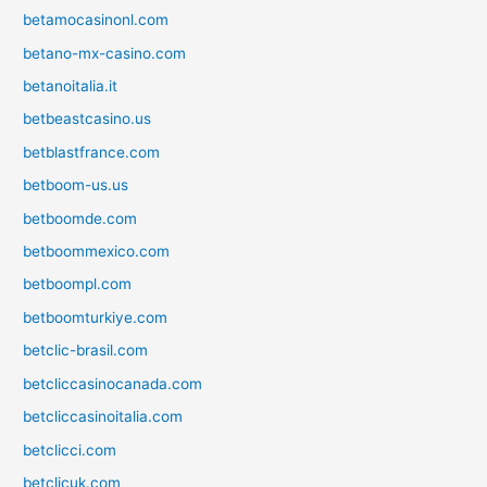
betamocasinonl.com
betano-mx-casino.com
betanoitalia.it
betbeastcasino.us
betblastfrance.com
betboom-us.us
betboomde.com
betboommexico.com
betboompl.com
betboomturkiye.com
betclic-brasil.com
betcliccasinocanada.com
betcliccasinoitalia.com
betclicci.com
betclicuk.com