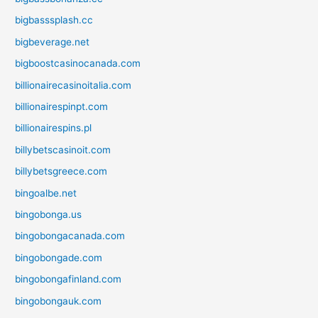
bigbasssplash.cc
bigbeverage.net
bigboostcasinocanada.com
billionairecasinoitalia.com
billionairespinpt.com
billionairespins.pl
billybetscasinoit.com
billybetsgreece.com
bingoalbe.net
bingobonga.us
bingobongacanada.com
bingobongade.com
bingobongafinland.com
bingobongauk.com