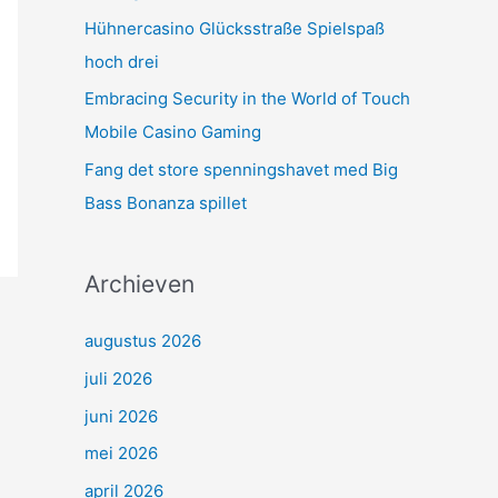
:
Hühnercasino Glücksstraße Spielspaß
hoch drei
Embracing Security in the World of Touch
Mobile Casino Gaming
Fang det store spenningshavet med Big
Bass Bonanza spillet
Archieven
augustus 2026
juli 2026
juni 2026
mei 2026
april 2026