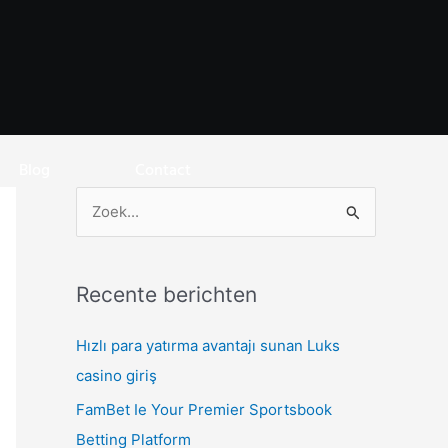
Blog
Contact
Z
o
e
Recente berichten
k
n
Hızlı para yatırma avantajı sunan Luks
a
casino giriş
a
FamBet Ie Your Premier Sportsbook
r
Betting Platform