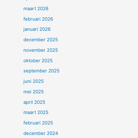
maart 2026
februari 2026
januari 2026
december 2025
november 2025
oktober 2025
september 2025
juni 2025
mei 2025
april 2025
maart 2025
februari 2025
december 2024