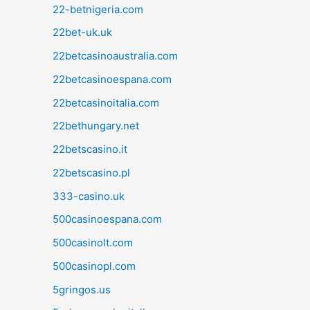
22-betnigeria.com
22bet-uk.uk
22betcasinoaustralia.com
22betcasinoespana.com
22betcasinoitalia.com
22bethungary.net
22betscasino.it
22betscasino.pl
333-casino.uk
500casinoespana.com
500casinolt.com
500casinopl.com
5gringos.us