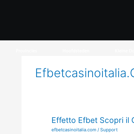
Ga
naar
de
inhoud
Provincies
Hoofdsteden
Kleine D
Efbetcasinoitalia
Effetto
Effetto Efbet Scopri il 
Efbet
efbetcasinoitalia.com
/
Support
Scopri