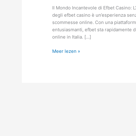
il
Il Mondo Incantevole di Efbet Casino: L’
Gioco
degli efbet casino è un’esperienza senz
del
scommesse online. Con una piattaforma 
Futuro
entusiasmanti, efbet sta rapidamente di
in
online in Italia. […]
Italia
Meer lezen »