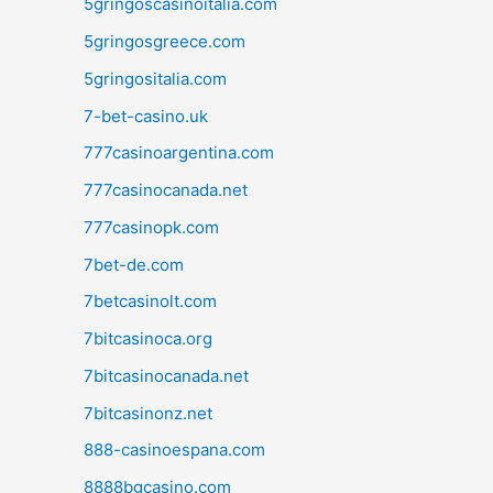
5gringoscasinoitalia.com
5gringosgreece.com
5gringositalia.com
7-bet-casino.uk
777casinoargentina.com
777casinocanada.net
777casinopk.com
7bet-de.com
7betcasinolt.com
7bitcasinoca.org
7bitcasinocanada.net
7bitcasinonz.net
888-casinoespana.com
8888bgcasino.com