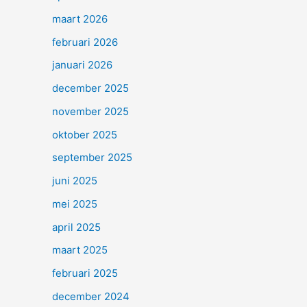
maart 2026
februari 2026
januari 2026
december 2025
november 2025
oktober 2025
september 2025
juni 2025
mei 2025
april 2025
maart 2025
februari 2025
december 2024