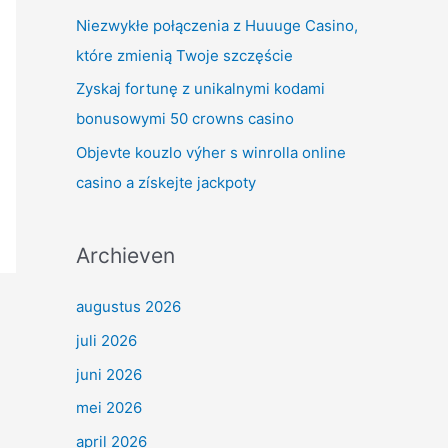
:
Niezwykłe połączenia z Huuuge Casino,
które zmienią Twoje szczęście
Zyskaj fortunę z unikalnymi kodami
bonusowymi 50 crowns casino
Objevte kouzlo výher s winrolla online
casino a získejte jackpoty
Archieven
augustus 2026
juli 2026
juni 2026
mei 2026
april 2026