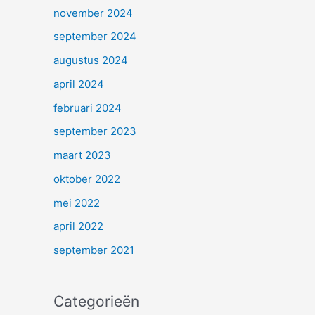
november 2024
september 2024
augustus 2024
april 2024
februari 2024
september 2023
maart 2023
oktober 2022
mei 2022
april 2022
september 2021
Categorieën