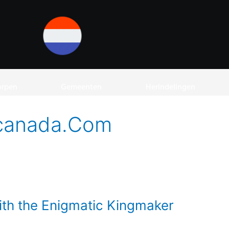
orpen
Gemeenten
Herindelingen
canada.com
th the Enigmatic Kingmaker