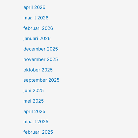
april 2026
maart 2026
februari 2026
januari 2026
december 2025
november 2025
oktober 2025
september 2025
juni 2025
mei 2025
april 2025
maart 2025
februari 2025