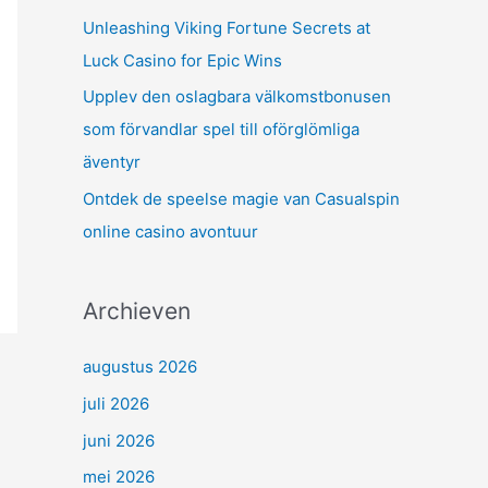
:
Unleashing Viking Fortune Secrets at
Luck Casino for Epic Wins
Upplev den oslagbara välkomstbonusen
som förvandlar spel till oförglömliga
äventyr
Ontdek de speelse magie van Casualspin
online casino avontuur
Archieven
augustus 2026
juli 2026
juni 2026
mei 2026