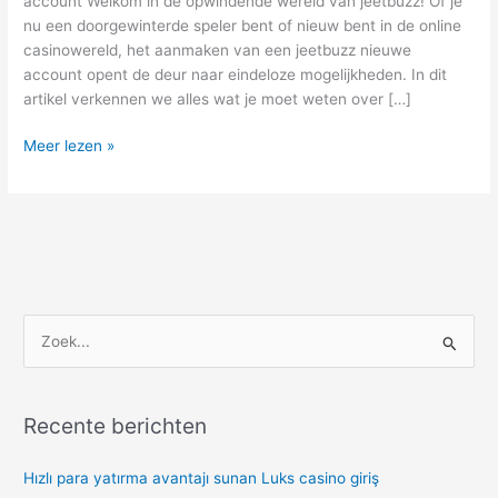
account Welkom in de opwindende wereld van jeetbuzz! Of je
met
nu een doorgewinterde speler bent of nieuw bent in de online
jouw
casinowereld, het aanmaken van een jeetbuzz nieuwe
frisse
account opent de deur naar eindeloze mogelijkheden. In dit
account
artikel verkennen we alles wat je moet weten over […]
Meer lezen »
Z
o
e
Recente berichten
k
n
Hızlı para yatırma avantajı sunan Luks casino giriş
a