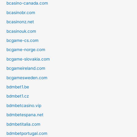
bcasino-canada.com
bcasinobr.com
bcasinonz.net
bcasinouk.com
bcgame-cs.com
bcgame-norge.com
bcgame-slovakia.com
bcgameireland.com
bcgamesweden.com
bdmbet1.be
bdmbet1.cz
bdmbetcasino.vip
bdmbetespana.net
bdmbetitalia.com
bdmbetportugal.com