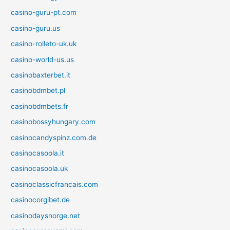
casino-guru-pt.com
casino-guru.us
casino-rolleto-uk.uk
casino-world-us.us
casinobaxterbet.it
casinobdmbet.pl
casinobdmbets.fr
casinobossyhungary.com
casinocandyspinz.com.de
casinocasoola.it
casinocasoola.uk
casinoclassicfrancais.com
casinocorgibet.de
casinodaysnorge.net