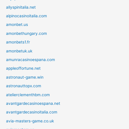
allyspinitalia.net
alpinocasinoitalia.com
amonbet.us
amonbethungary.com
amonbets1.fr
amonbetuk.uk
amunracasinoespana.com
appleoffortune.net
astronaut-game.win
astronauttopx.com
atelierclementhbm.com
avantgardecasinoespana.net
avantgardecasinoitalia.com
avia-masters-game.co.uk