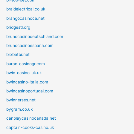
br-top-bet.com
braidelectrical.co.uk
brangocasinoca.net
bridgestl.org
brunocasinodeutschland.com
brunocasinoespana.com
brxbetbr.net
buran-casinogr.com
bwin-casino-uk.uk
bwincasino-italia.com
bwincasinoportugal.com
bwinnerses.net
bygram.co.uk
canplaycasinocanada.net
captain-cooks-casino.uk