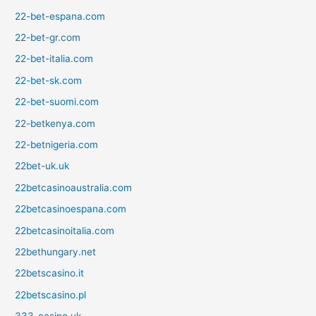
22-bet-espana.com
22-bet-gr.com
22-bet-italia.com
22-bet-sk.com
22-bet-suomi.com
22-betkenya.com
22-betnigeria.com
22bet-uk.uk
22betcasinoaustralia.com
22betcasinoespana.com
22betcasinoitalia.com
22bethungary.net
22betscasino.it
22betscasino.pl