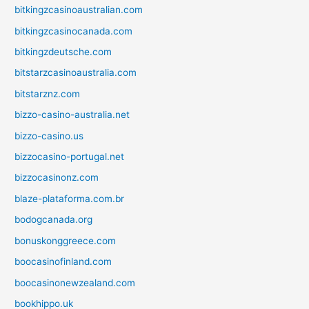
bitkingzcasinoaustralian.com
bitkingzcasinocanada.com
bitkingzdeutsche.com
bitstarzcasinoaustralia.com
bitstarznz.com
bizzo-casino-australia.net
bizzo-casino.us
bizzocasino-portugal.net
bizzocasinonz.com
blaze-plataforma.com.br
bodogcanada.org
bonuskonggreece.com
boocasinofinland.com
boocasinonewzealand.com
bookhippo.uk