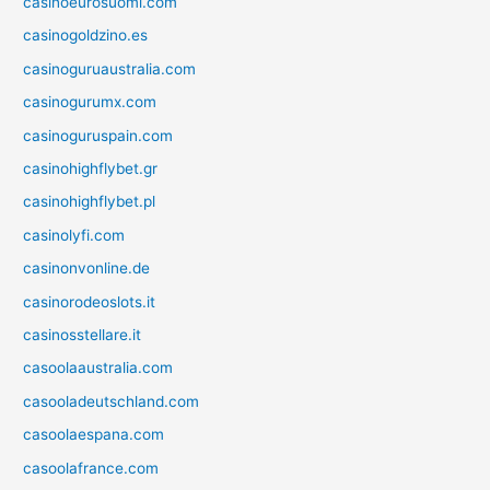
casinoeurosuomi.com
casinogoldzino.es
casinoguruaustralia.com
casinogurumx.com
casinoguruspain.com
casinohighflybet.gr
casinohighflybet.pl
casinolyfi.com
casinonvonline.de
casinorodeoslots.it
casinosstellare.it
casoolaaustralia.com
casooladeutschland.com
casoolaespana.com
casoolafrance.com