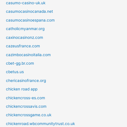
casumo-casino-uk.uk
casumocasinocanada.net
casumocasinoespana.com
catholicmyanmar.org
caxinocasinonz.com
cazeusfrance.com
cazimbocasinoitalia.com
cbet-gg.br.com
cbetus.us
chericasinofrance.org
chicken road app
chickencross-es.com
chickencrossavis.com
chickencrossgame.co.uk
chickenroad.wbcommunitytrust.co.uk