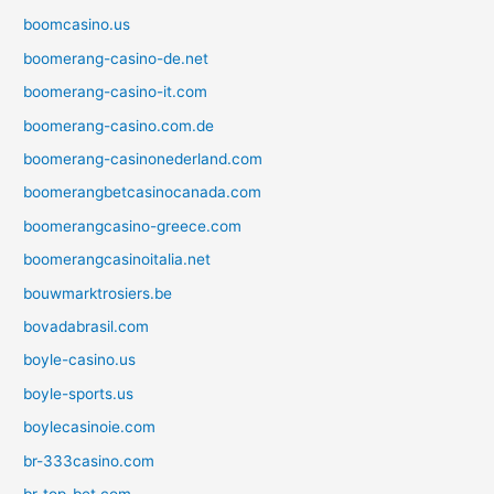
boomcasino.us
boomerang-casino-de.net
boomerang-casino-it.com
boomerang-casino.com.de
boomerang-casinonederland.com
boomerangbetcasinocanada.com
boomerangcasino-greece.com
boomerangcasinoitalia.net
bouwmarktrosiers.be
bovadabrasil.com
boyle-casino.us
boyle-sports.us
boylecasinoie.com
br-333casino.com