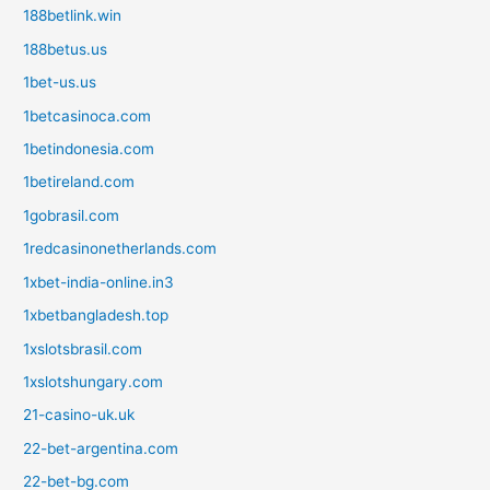
188betlink.win
188betus.us
1bet-us.us
1betcasinoca.com
1betindonesia.com
1betireland.com
1gobrasil.com
1redcasinonetherlands.com
1xbet-india-online.in3
1xbetbangladesh.top
1xslotsbrasil.com
1xslotshungary.com
21-casino-uk.uk
22-bet-argentina.com
22-bet-bg.com