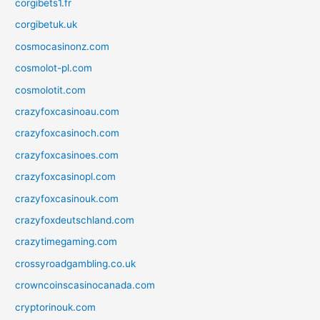
corgibets1.fr
corgibetuk.uk
cosmocasinonz.com
cosmolot-pl.com
cosmolotit.com
crazyfoxcasinoau.com
crazyfoxcasinoch.com
crazyfoxcasinoes.com
crazyfoxcasinopl.com
crazyfoxcasinouk.com
crazyfoxdeutschland.com
crazytimegaming.com
crossyroadgambling.co.uk
crowncoinscasinocanada.com
cryptorinouk.com