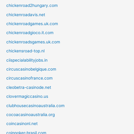
chickenroad2hungary.com
chickenroadavis.net
chickenroadgames.uk.com
chickenroadgioco.it.com
chickenroadsgames.uk.com
chickensroad-top.nl
ciispecialabilityjobs.in
circuscasinobelgique.com
circuscasinofrance.com
cleobetra-casinode.net
clovermagiccasino.us
clubhousecasinoaustralia.com
cocoacasinoaustralia.org
coincasinonl.net
coinpoker-brasil.com