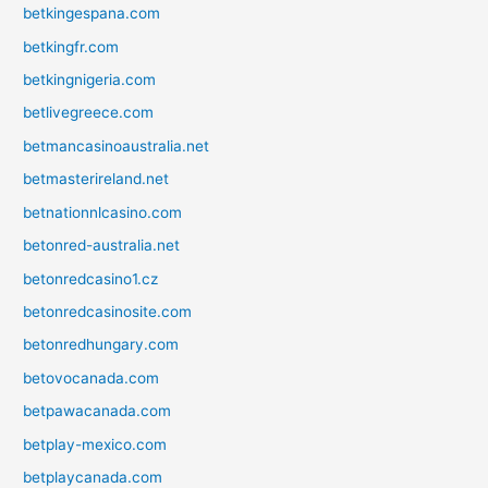
betkingespana.com
betkingfr.com
betkingnigeria.com
betlivegreece.com
betmancasinoaustralia.net
betmasterireland.net
betnationnlcasino.com
betonred-australia.net
betonredcasino1.cz
betonredcasinosite.com
betonredhungary.com
betovocanada.com
betpawacanada.com
betplay-mexico.com
betplaycanada.com