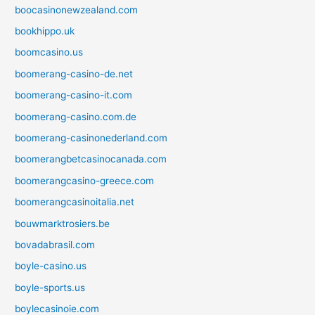
boocasinonewzealand.com
bookhippo.uk
boomcasino.us
boomerang-casino-de.net
boomerang-casino-it.com
boomerang-casino.com.de
boomerang-casinonederland.com
boomerangbetcasinocanada.com
boomerangcasino-greece.com
boomerangcasinoitalia.net
bouwmarktrosiers.be
bovadabrasil.com
boyle-casino.us
boyle-sports.us
boylecasinoie.com