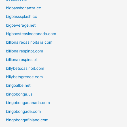
bigbassbonanza.cc
bigbasssplash.cc
bigbeverage.net
bigboostcasinocanada.com
billionairecasinoitalia.com
billionairespinpt.com
billionairespins.pl
billybetscasinoit.com
billybetsgreece.com
bingoalbe.net
bingobonga.us
bingobongacanada.com
bingobongade.com
bingobongafinland.com