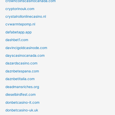
crowncoinscasinocanada.com
cryptorinouk.com
crystalrollonlinecasino.nl
cvwarmtepomp.nl
dafabetapp.app
dashbet1.com
davincigoldcasinode.com
dayscasinocanada.com
dazardscasino.com
daznbetespana.com
daznbetitalia.com
deadmansriches.org
dieselbirdfest.com
donbetcasino-it.com
donbetcasino-uk.uk