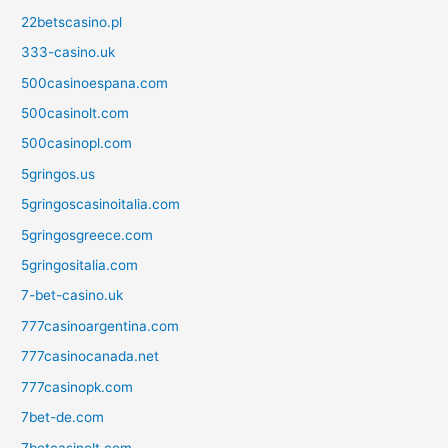
22betscasino.pl
333-casino.uk
500casinoespana.com
500casinolt.com
500casinopl.com
5gringos.us
5gringoscasinoitalia.com
5gringosgreece.com
5gringositalia.com
7-bet-casino.uk
777casinoargentina.com
777casinocanada.net
777casinopk.com
7bet-de.com
7betcasinolt.com