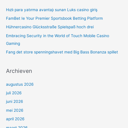
n
Hızlı para yatırma avantajı sunan Luks casino giriş
a
FamBet Ie Your Premier Sportsbook Betting Platform
a
Hühnercasino Glücksstraße Spielspaß hoch drei
r
Embracing Security in the World of Touch Mobile Casino
:
Gaming
Fang det store spenningshavet med Big Bass Bonanza spillet
Archieven
augustus 2026
juli 2026
juni 2026
mei 2026
april 2026
maart 2026