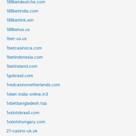
188betdeutche.com
188betindia.com
188betlink.win
188betus.us
1bet-us.us
1betcasinoca.com
1betindonesia.com
1betireland.com
1gobrasil.com
1redcasinonetherlands.com
1xbet-india-online.in3
1xbetbangladesh.top
1xslotsbrasil.com
1xslotshungary.com
21-casino-uk.uk