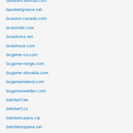
bassbetcasinopl.com
bassbetgreece.net
bcasino-canada.com
bcasinobr.com
bcasinonz.net
bcasinouk.com
bcgame-cs.com
bcgame-norge.com
bcgame-slovakia.com
bcgameireland.com
bcgamesweden.com
bdmbet1.be
bdmbet1.cz
bdmbetcasino.vip
bdmbetespana.net