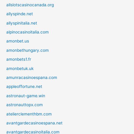
allslotscasinocanada.org
allyspinde.net
allyspinitalia.net
alpinocasinoitalia.com
amonbet.us
amonbethungary.com
amonbets1.fr
amonbetuk.uk
amunracasinoespana.com
appleoffortune.net
astronaut-game.win
astronauttopx.com
atelierclementhbm.com
avantgardecasinoespana.net
avantgardecasinoitalia.com