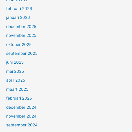
februari 2026
januari 2026
december 2025
november 2025
oktober 2025
september 2025
juni 2025
mei 2025
april 2025
maart 2025
februari 2025
december 2024
november 2024
september 2024