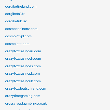
corgibetireland.com
corgibets1.fr
corgibetuk.uk
cosmocasinonz.com
cosmolot-pl.com
cosmolotit.com
crazyfoxcasinoau.com
crazyfoxcasinoch.com
crazyfoxcasinoes.com
crazyfoxcasinopl.com
crazyfoxcasinouk.com
crazyfoxdeutschland.com
crazytimegaming.com
crossyroadgambling.co.uk