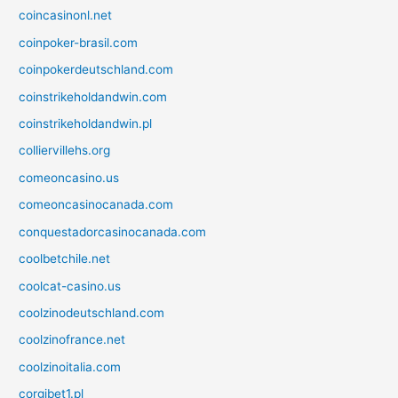
coincasinonl.net
coinpoker-brasil.com
coinpokerdeutschland.com
coinstrikeholdandwin.com
coinstrikeholdandwin.pl
colliervillehs.org
comeoncasino.us
comeoncasinocanada.com
conquestadorcasinocanada.com
coolbetchile.net
coolcat-casino.us
coolzinodeutschland.com
coolzinofrance.net
coolzinoitalia.com
corgibet1.pl