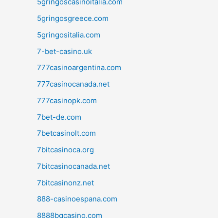
5gringoscasinoitalia.com
5gringosgreece.com
5gringositalia.com
7-bet-casino.uk
777casinoargentina.com
777casinocanada.net
777casinopk.com
7bet-de.com
7betcasinolt.com
7bitcasinoca.org
7bitcasinocanada.net
7bitcasinonz.net
888-casinoespana.com
8888bgcasino.com