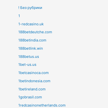
! Без рубрики
1
1-redcasino.uk
188betdeutche.com
188betindia.com
188betlink.win
188betus.us
1bet-us.us
1betcasinoca.com
1betindonesia.com
1betireland.com
1gobrasil.com
1redcasinonetherlands.com