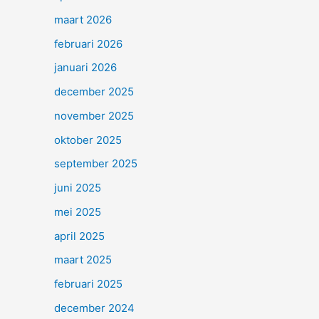
maart 2026
februari 2026
januari 2026
december 2025
november 2025
oktober 2025
september 2025
juni 2025
mei 2025
april 2025
maart 2025
februari 2025
december 2024