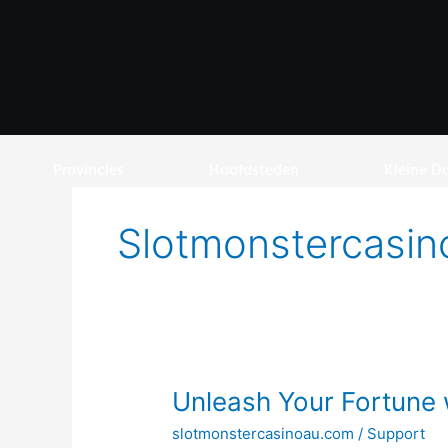
Ga
naar
de
inhoud
Provincies
Hoofdsteden
Kleine D
Slotmonstercasi
Unleash
Unleash Your Fortune 
Your
slotmonstercasinoau.com
/
Support
Fortune