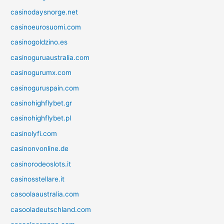
casinodaysnorge.net
casinoeurosuomi.com
casinogoldzino.es
casinoguruaustralia.com
casinogurumx.com
casinoguruspain.com
casinohighflybet.gr
casinohighflybet.pl
casinolyfi.com
casinonvonline.de
casinorodeoslots.it
casinosstellare.it
casoolaaustralia.com
casooladeutschland.com