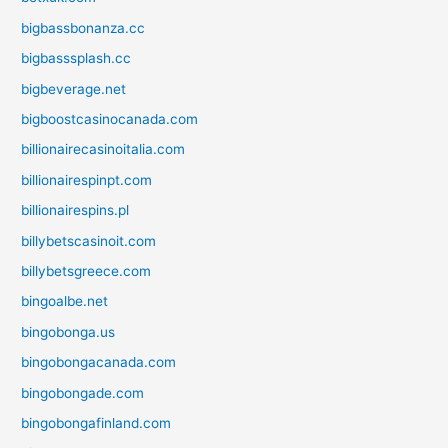
bigbassbonanza.cc
bigbasssplash.cc
bigbeverage.net
bigboostcasinocanada.com
billionairecasinoitalia.com
billionairespinpt.com
billionairespins.pl
billybetscasinoit.com
billybetsgreece.com
bingoalbe.net
bingobonga.us
bingobongacanada.com
bingobongade.com
bingobongafinland.com