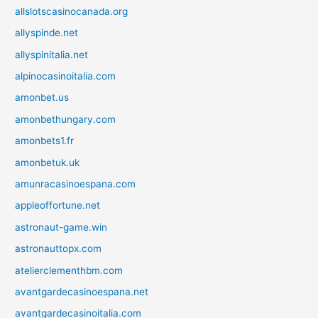
allslotscasinocanada.org
allyspinde.net
allyspinitalia.net
alpinocasinoitalia.com
amonbet.us
amonbethungary.com
amonbets1.fr
amonbetuk.uk
amunracasinoespana.com
appleoffortune.net
astronaut-game.win
astronauttopx.com
atelierclementhbm.com
avantgardecasinoespana.net
avantgardecasinoitalia.com