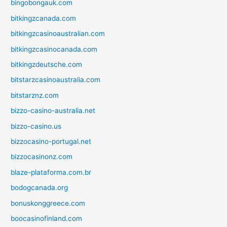
bingobongauk.com
bitkingzcanada.com
bitkingzcasinoaustralian.com
bitkingzcasinocanada.com
bitkingzdeutsche.com
bitstarzcasinoaustralia.com
bitstarznz.com
bizzo-casino-australia.net
bizzo-casino.us
bizzocasino-portugal.net
bizzocasinonz.com
blaze-plataforma.com.br
bodogcanada.org
bonuskonggreece.com
boocasinofinland.com