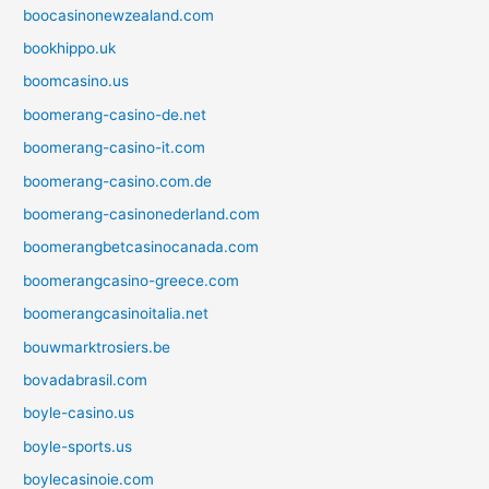
boocasinonewzealand.com
bookhippo.uk
boomcasino.us
boomerang-casino-de.net
boomerang-casino-it.com
boomerang-casino.com.de
boomerang-casinonederland.com
boomerangbetcasinocanada.com
boomerangcasino-greece.com
boomerangcasinoitalia.net
bouwmarktrosiers.be
bovadabrasil.com
boyle-casino.us
boyle-sports.us
boylecasinoie.com