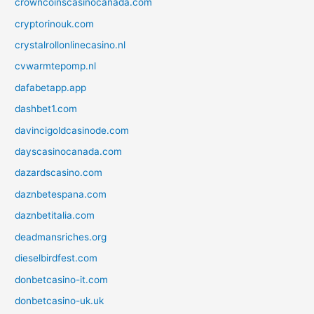
crowncoinscasinocanada.com
cryptorinouk.com
crystalrollonlinecasino.nl
cvwarmtepomp.nl
dafabetapp.app
dashbet1.com
davincigoldcasinode.com
dayscasinocanada.com
dazardscasino.com
daznbetespana.com
daznbetitalia.com
deadmansriches.org
dieselbirdfest.com
donbetcasino-it.com
donbetcasino-uk.uk