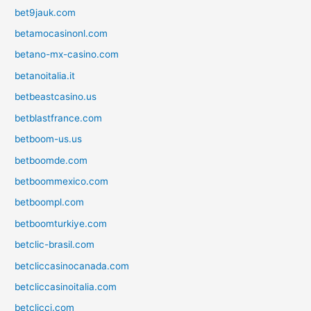
bet9jauk.com
betamocasinonl.com
betano-mx-casino.com
betanoitalia.it
betbeastcasino.us
betblastfrance.com
betboom-us.us
betboomde.com
betboommexico.com
betboompl.com
betboomturkiye.com
betclic-brasil.com
betcliccasinocanada.com
betcliccasinoitalia.com
betclicci.com