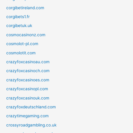
corgibetireland.com
corgibets1.fr
corgibetuk.uk
cosmocasinonz.com
cosmolot-pl.com
cosmolotit.com
crazyfoxcasinoau.com
crazyfoxcasinoch.com
crazyfoxcasinoes.com
crazyfoxcasinopl.com
crazyfoxcasinouk.com
crazyfoxdeutschland.com
crazytimegaming.com
crossyroadgambling.co.uk