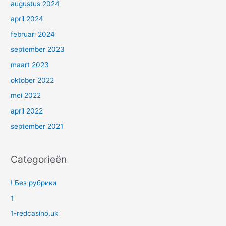
augustus 2024
april 2024
februari 2024
september 2023
maart 2023
oktober 2022
mei 2022
april 2022
september 2021
Categorieën
! Без рубрики
1
1-redcasino.uk