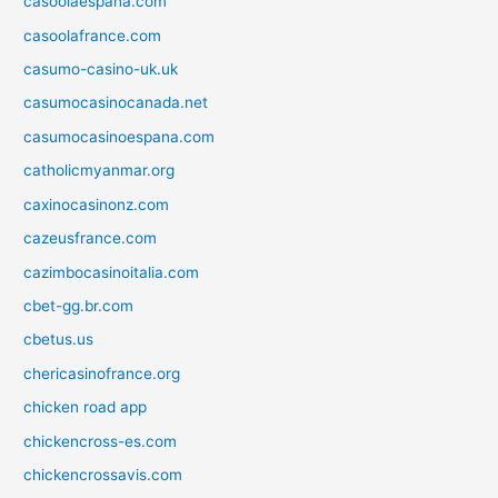
casoolaespana.com
casoolafrance.com
casumo-casino-uk.uk
casumocasinocanada.net
casumocasinoespana.com
catholicmyanmar.org
caxinocasinonz.com
cazeusfrance.com
cazimbocasinoitalia.com
cbet-gg.br.com
cbetus.us
chericasinofrance.org
chicken road app
chickencross-es.com
chickencrossavis.com