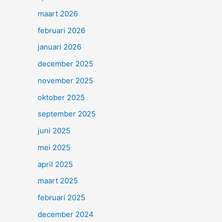
maart 2026
februari 2026
januari 2026
december 2025
november 2025
oktober 2025
september 2025
juni 2025
mei 2025
april 2025
maart 2025
februari 2025
december 2024