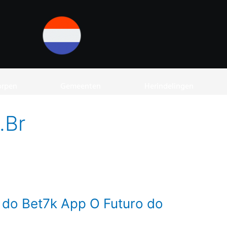
orpen
Gemeenten
Herindelingen
.br
do Bet7k App O Futuro do