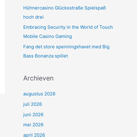
:
Hühnercasino Glücksstraße Spielspaß
hoch drei
Embracing Security in the World of Touch
Mobile Casino Gaming
Fang det store spenningshavet med Big
Bass Bonanza spillet
Archieven
augustus 2026
juli 2026
juni 2026
mei 2026
april 2026