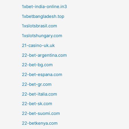
1xbet-india-online.in3
1xbetbangladesh.top
1xslotsbrasil.com
1xslotshungary.com
21-casino-uk.uk
22-bet-argentina.com
22-bet-bg.com
22-bet-espana.com
22-bet-gr.com
22-bet-italia.com
22-bet-sk.com
22-bet-suomi.com
22-betkenya.com