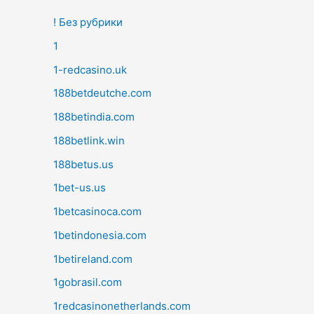
! Без рубрики
1
1-redcasino.uk
188betdeutche.com
188betindia.com
188betlink.win
188betus.us
1bet-us.us
1betcasinoca.com
1betindonesia.com
1betireland.com
1gobrasil.com
1redcasinonetherlands.com