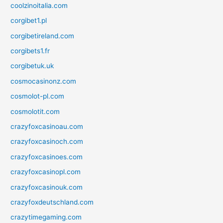
coolzinoitalia.com
corgibet1.pl
corgibetireland.com
corgibets1.fr
corgibetuk.uk
cosmocasinonz.com
cosmolot-pl.com
cosmolotit.com
crazyfoxcasinoau.com
crazyfoxcasinoch.com
crazyfoxcasinoes.com
crazyfoxcasinopl.com
crazyfoxcasinouk.com
crazyfoxdeutschland.com
crazytimegaming.com