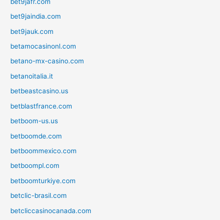
bet9jafr.com
bet9jaindia.com
bet9jauk.com
betamocasinonl.com
betano-mx-casino.com
betanoitalia.it
betbeastcasino.us
betblastfrance.com
betboom-us.us
betboomde.com
betboommexico.com
betboompl.com
betboomturkiye.com
betclic-brasil.com
betcliccasinocanada.com