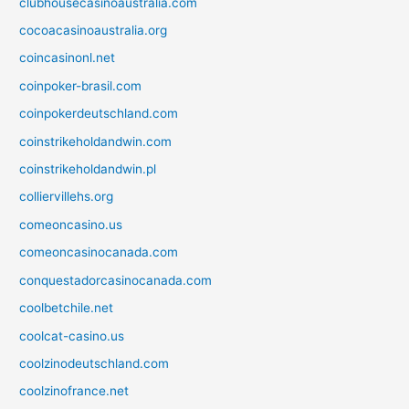
clubhousecasinoaustralia.com
cocoacasinoaustralia.org
coincasinonl.net
coinpoker-brasil.com
coinpokerdeutschland.com
coinstrikeholdandwin.com
coinstrikeholdandwin.pl
colliervillehs.org
comeoncasino.us
comeoncasinocanada.com
conquestadorcasinocanada.com
coolbetchile.net
coolcat-casino.us
coolzinodeutschland.com
coolzinofrance.net