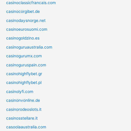
casinoclassicfrancais.com
casinocorgibet.de
casinodaysnorge.net
casinoeurosuomi.com
casinogoldzino.es
casinoguruaustralia.com
casinogurumx.com
casinoguruspain.com
casinohighflybet.gr
casinohighflybet.pl
casinolyfi.com
casinonvonline.de
casinorodeoslots.it
casinosstellare.it
casoolaaustralia.com