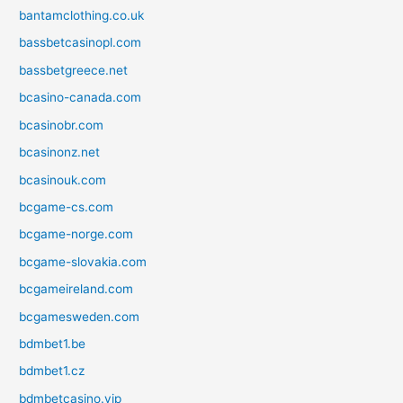
bantamclothing.co.uk
bassbetcasinopl.com
bassbetgreece.net
bcasino-canada.com
bcasinobr.com
bcasinonz.net
bcasinouk.com
bcgame-cs.com
bcgame-norge.com
bcgame-slovakia.com
bcgameireland.com
bcgamesweden.com
bdmbet1.be
bdmbet1.cz
bdmbetcasino.vip