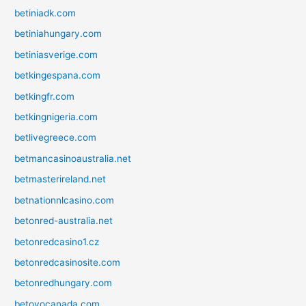
betiniadk.com
betiniahungary.com
betiniasverige.com
betkingespana.com
betkingfr.com
betkingnigeria.com
betlivegreece.com
betmancasinoaustralia.net
betmasterireland.net
betnationnlcasino.com
betonred-australia.net
betonredcasino1.cz
betonredcasinosite.com
betonredhungary.com
betovocanada.com