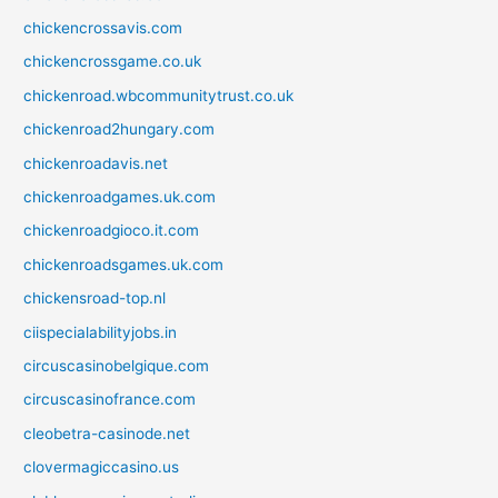
chickencrossavis.com
chickencrossgame.co.uk
chickenroad.wbcommunitytrust.co.uk
chickenroad2hungary.com
chickenroadavis.net
chickenroadgames.uk.com
chickenroadgioco.it.com
chickenroadsgames.uk.com
chickensroad-top.nl
ciispecialabilityjobs.in
circuscasinobelgique.com
circuscasinofrance.com
cleobetra-casinode.net
clovermagiccasino.us