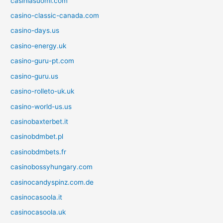
casiniasuomi.com
casino-classic-canada.com
casino-days.us
casino-energy.uk
casino-guru-pt.com
casino-guru.us
casino-rolleto-uk.uk
casino-world-us.us
casinobaxterbet.it
casinobdmbet.pl
casinobdmbets.fr
casinobossyhungary.com
casinocandyspinz.com.de
casinocasoola.it
casinocasoola.uk