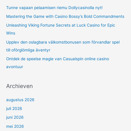
n
Tunne vapaan pelaamisen riemu Dollycasinolla nyt!
a
Mastering the Game with Casino Bossy’s Bold Commandments
a
Unleashing Viking Fortune Secrets at Luck Casino for Epic
r
Wins
:
Upplev den oslagbara välkomstbonusen som förvandlar spel
till oförglömliga äventyr
Ontdek de speelse magie van Casualspin online casino
avontuur
Archieven
augustus 2026
juli 2026
juni 2026
mei 2026