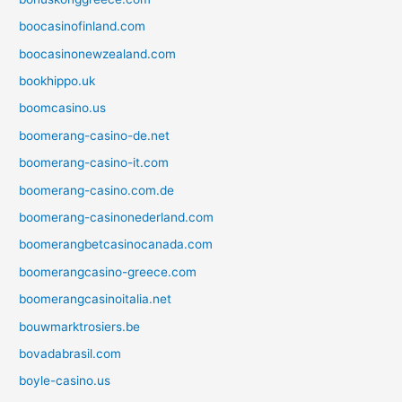
boocasinofinland.com
boocasinonewzealand.com
bookhippo.uk
boomcasino.us
boomerang-casino-de.net
boomerang-casino-it.com
boomerang-casino.com.de
boomerang-casinonederland.com
boomerangbetcasinocanada.com
boomerangcasino-greece.com
boomerangcasinoitalia.net
bouwmarktrosiers.be
bovadabrasil.com
boyle-casino.us