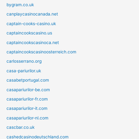
bygram.co.uk
canplaycasinocanada.net
captain-cooks-casino.uk
captaincookscasino.us
captaincookscasinoca.net
captaincookscasinoosterreich.com
carlosserrano.org
casa-pariurilor.uk
casabetportugal.com
casapariurilor-be.com
casapariurilor-fr.com
casapariurilor-it.com
casapariurilor-nl.com
cascbar.co.uk
cashedcasinodeutschland.com