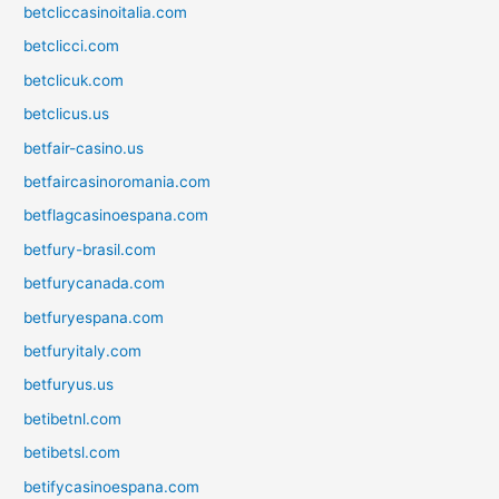
betcliccasinoitalia.com
betclicci.com
betclicuk.com
betclicus.us
betfair-casino.us
betfaircasinoromania.com
betflagcasinoespana.com
betfury-brasil.com
betfurycanada.com
betfuryespana.com
betfuryitaly.com
betfuryus.us
betibetnl.com
betibetsl.com
betifycasinoespana.com