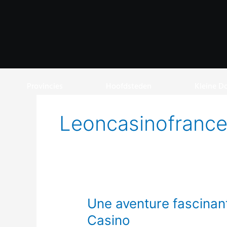
Ga
naar
de
inhoud
Provincies
Hoofdsteden
Kleine D
Leoncasinofranc
Une
Une aventure fascinant
aventure
Casino
fascinante