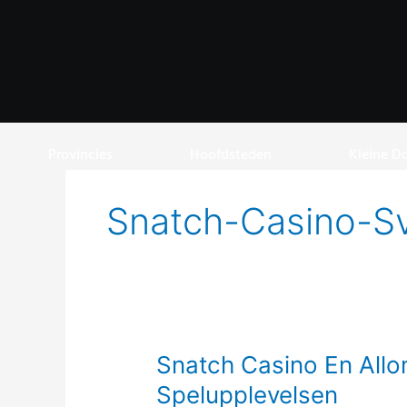
Ga
naar
de
inhoud
Provincies
Hoofdsteden
Kleine D
Snatch-Casino-S
Snatch
Snatch Casino En Allo
Casino
Spelupplevelsen
En