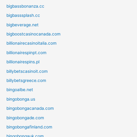
bigbassbonanza.cc
bigbasssplash.cc
bigbeverage.net
bigboostcasinocanada.com
billionairecasinoitalia.com
billionairespinpt.com
billionairespins.pl
billybetscasinoit.com
billybetsgreece.com
bingoalbe.net
bingobonga.us
bingobongacanada.com
bingobongade.com
bingobongafinland.com
bingobongauk.com