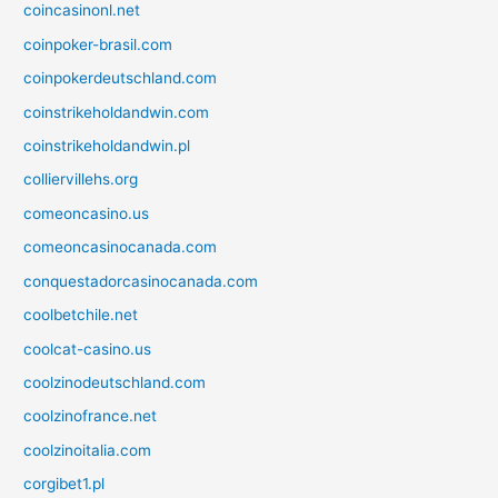
coincasinonl.net
coinpoker-brasil.com
coinpokerdeutschland.com
coinstrikeholdandwin.com
coinstrikeholdandwin.pl
colliervillehs.org
comeoncasino.us
comeoncasinocanada.com
conquestadorcasinocanada.com
coolbetchile.net
coolcat-casino.us
coolzinodeutschland.com
coolzinofrance.net
coolzinoitalia.com
corgibet1.pl