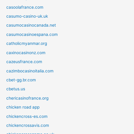
casoolafrance.com
casumo-casino-uk.uk
casumocasinocanada.net
casumocasinoespana.com
catholicmyanmar.org
caxinocasinonz.com
cazeusfrance.com
cazimbocasinoitalia.com
cbet-gg.br.com
cbetus.us
chericasinofrance.org
chicken road app
chickencross-es.com
chickencrossavis.com