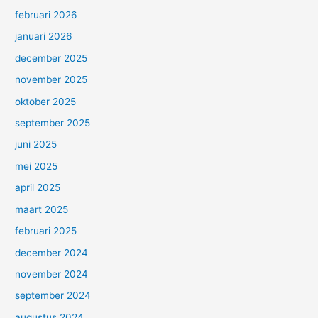
februari 2026
januari 2026
december 2025
november 2025
oktober 2025
september 2025
juni 2025
mei 2025
april 2025
maart 2025
februari 2025
december 2024
november 2024
september 2024
augustus 2024