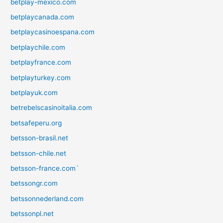
betplay-mexico.com
betplaycanada.com
betplaycasinoespana.com
betplaychile.com
betplayfrance.com
betplayturkey.com
betplayuk.com
betrebelscasinoitalia.com
betsafeperu.org
betsson-brasil.net
betsson-chile.net
betsson-france.com`
betssongr.com
betssonnederland.com
betssonpl.net