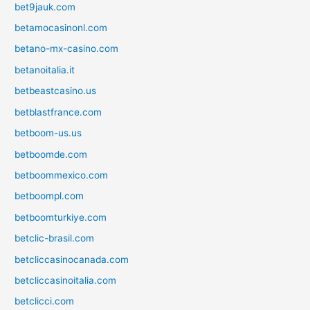
bet9jauk.com
betamocasinonl.com
betano-mx-casino.com
betanoitalia.it
betbeastcasino.us
betblastfrance.com
betboom-us.us
betboomde.com
betboommexico.com
betboompl.com
betboomturkiye.com
betclic-brasil.com
betcliccasinocanada.com
betcliccasinoitalia.com
betclicci.com