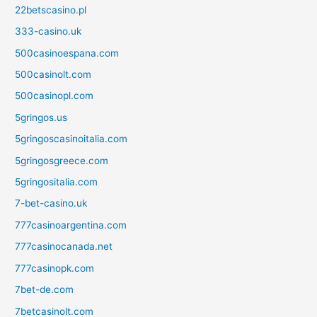
22betscasino.pl
333-casino.uk
500casinoespana.com
500casinolt.com
500casinopl.com
5gringos.us
5gringoscasinoitalia.com
5gringosgreece.com
5gringositalia.com
7-bet-casino.uk
777casinoargentina.com
777casinocanada.net
777casinopk.com
7bet-de.com
7betcasinolt.com