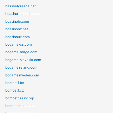
bassbetgreece.net
bcasino-canada.com
bcasinobr.com
bcasinonz.net
bcasinouk.com
bcgame-cs.com
bcgame-norge.com
bcgame-slovakia.com
bcgameireland.com
bcgamesweden.com
bdmbet1.be
bdmbet1.cz
bdmbetcasino.vip
bdmbetespana.net