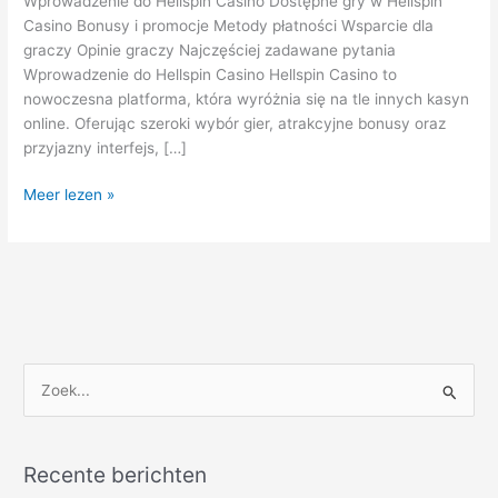
Wprowadzenie do Hellspin Casino Dostępne gry w Hellspin
Casino
Casino Bonusy i promocje Metody płatności Wsparcie dla
graczy Opinie graczy Najczęściej zadawane pytania
Wprowadzenie do Hellspin Casino Hellspin Casino to
nowoczesna platforma, która wyróżnia się na tle innych kasyn
online. Oferując szeroki wybór gier, atrakcyjne bonusy oraz
przyjazny interfejs, […]
Meer lezen »
Z
o
e
Recente berichten
k