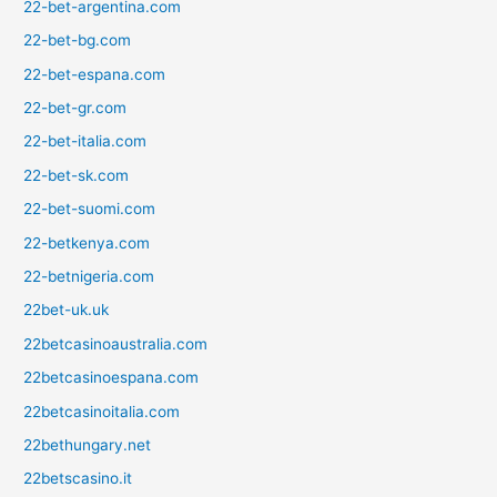
22-bet-argentina.com
22-bet-bg.com
22-bet-espana.com
22-bet-gr.com
22-bet-italia.com
22-bet-sk.com
22-bet-suomi.com
22-betkenya.com
22-betnigeria.com
22bet-uk.uk
22betcasinoaustralia.com
22betcasinoespana.com
22betcasinoitalia.com
22bethungary.net
22betscasino.it