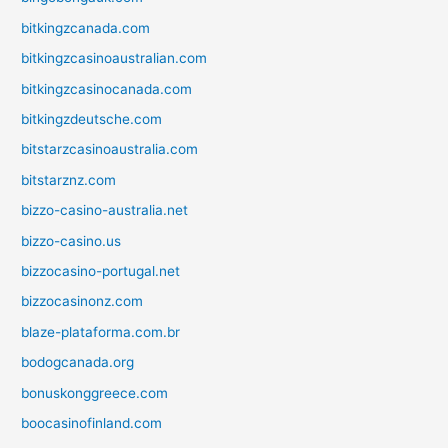
bitkingzcanada.com
bitkingzcasinoaustralian.com
bitkingzcasinocanada.com
bitkingzdeutsche.com
bitstarzcasinoaustralia.com
bitstarznz.com
bizzo-casino-australia.net
bizzo-casino.us
bizzocasino-portugal.net
bizzocasinonz.com
blaze-plataforma.com.br
bodogcanada.org
bonuskonggreece.com
boocasinofinland.com