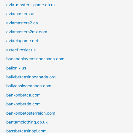
avia-masters-game.co.uk
aviamasters.us
aviamasters2.ca
aviamasters2mx.com
aviatrixgame.net
aztecfireslot.us
bacanaplaycasinoespana.com
ballonix.us
ballybetcasinocanada.org
ballycasinocanada.com
bankonbetca.com
bankonbetde.com
bankonbetosterreich.com
bantamclothing.co.uk
bassbetcasinopl.com