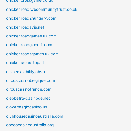
chickencrossgame.co.uk
chickenroad.wbcommunitytrust.co.uk
chickenroad2hungary.com
chickenroadavis.net
chickenroadgames.uk.com
chickenroadgioco.it.com
chickenroadsgames.uk.com
chickensroad-top.nl
ciispecialabilityjobs.in
circuscasinobelgique.com
circuscasinofrance.com
cleobetra-casinode.net
clovermagiccasino.us
clubhousecasinoaustralia.com
cocoacasinoaustralia.org