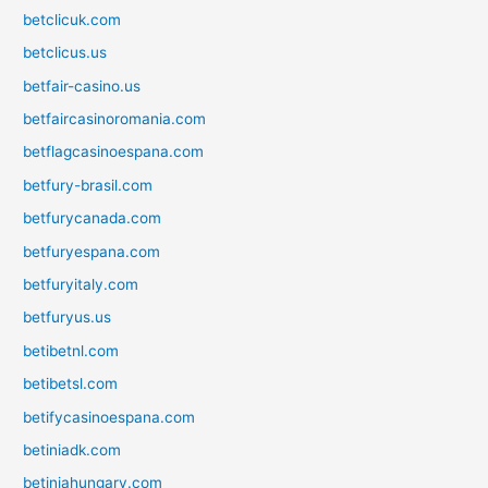
betclicuk.com
betclicus.us
betfair-casino.us
betfaircasinoromania.com
betflagcasinoespana.com
betfury-brasil.com
betfurycanada.com
betfuryespana.com
betfuryitaly.com
betfuryus.us
betibetnl.com
betibetsl.com
betifycasinoespana.com
betiniadk.com
betiniahungary.com