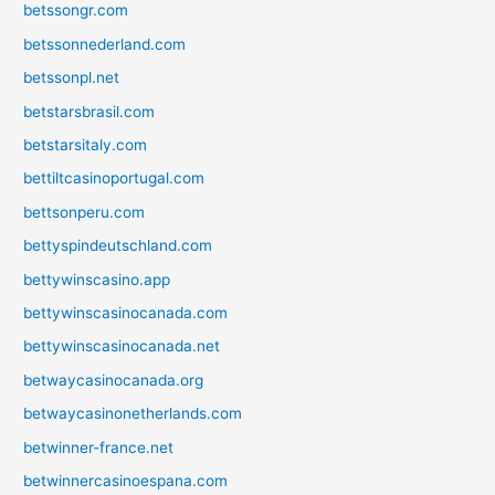
betssongr.com
betssonnederland.com
betssonpl.net
betstarsbrasil.com
betstarsitaly.com
bettiltcasinoportugal.com
bettsonperu.com
bettyspindeutschland.com
bettywinscasino.app
bettywinscasinocanada.com
bettywinscasinocanada.net
betwaycasinocanada.org
betwaycasinonetherlands.com
betwinner-france.net
betwinnercasinoespana.com