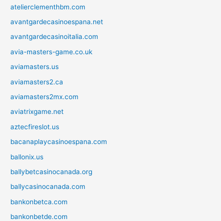
atelierclementhbm.com
avantgardecasinoespana.net
avantgardecasinoitalia.com
avia-masters-game.co.uk
aviamasters.us
aviamasters2.ca
aviamasters2mx.com
aviatrixgame.net
aztecfireslot.us
bacanaplaycasinoespana.com
ballonix.us
ballybetcasinocanada.org
ballycasinocanada.com
bankonbetca.com
bankonbetde.com