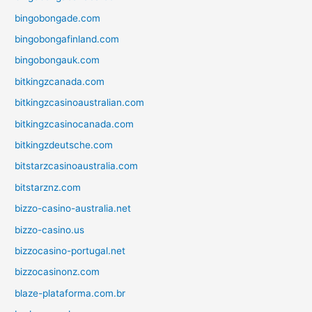
bingobongade.com
bingobongafinland.com
bingobongauk.com
bitkingzcanada.com
bitkingzcasinoaustralian.com
bitkingzcasinocanada.com
bitkingzdeutsche.com
bitstarzcasinoaustralia.com
bitstarznz.com
bizzo-casino-australia.net
bizzo-casino.us
bizzocasino-portugal.net
bizzocasinonz.com
blaze-plataforma.com.br