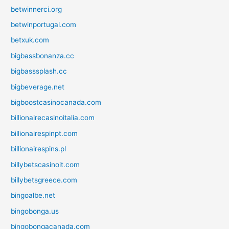
betwinnerci.org
betwinportugal.com
betxuk.com
bigbassbonanza.cc
bigbasssplash.cc
bigbeverage.net
bigboostcasinocanada.com
billionairecasinoitalia.com
billionairespinpt.com
billionairespins.pl
billybetscasinoit.com
billybetsgreece.com
bingoalbe.net
bingobonga.us
bingobongacanada.com