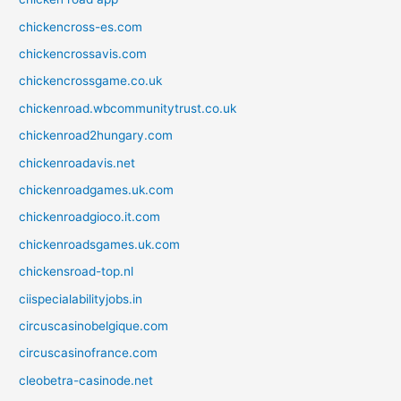
chickencross-es.com
chickencrossavis.com
chickencrossgame.co.uk
chickenroad.wbcommunitytrust.co.uk
chickenroad2hungary.com
chickenroadavis.net
chickenroadgames.uk.com
chickenroadgioco.it.com
chickenroadsgames.uk.com
chickensroad-top.nl
ciispecialabilityjobs.in
circuscasinobelgique.com
circuscasinofrance.com
cleobetra-casinode.net