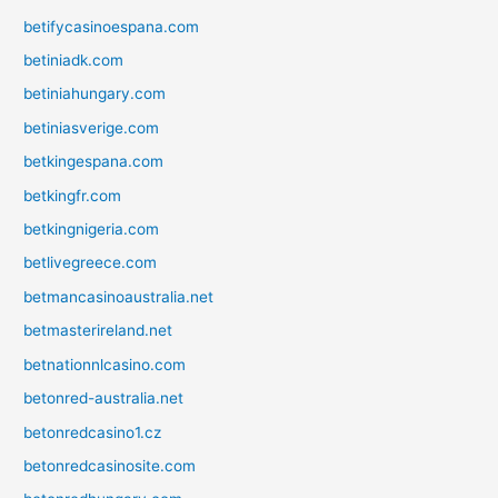
betifycasinoespana.com
betiniadk.com
betiniahungary.com
betiniasverige.com
betkingespana.com
betkingfr.com
betkingnigeria.com
betlivegreece.com
betmancasinoaustralia.net
betmasterireland.net
betnationnlcasino.com
betonred-australia.net
betonredcasino1.cz
betonredcasinosite.com