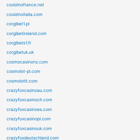
coolzinofrance.net
coolzinoitalia.com
corgibet1.pl
corgibetireland.com
corgibets1.fr
corgibetuk.uk
cosmocasinonz.com
cosmolot-pl.com
cosmolotit.com
crazyfoxcasinoau.com
crazyfoxcasinoch.com
crazyfoxcasinoes.com
crazyfoxcasinopl.com
crazyfoxcasinouk.com
crazyfoxdeutschland.com