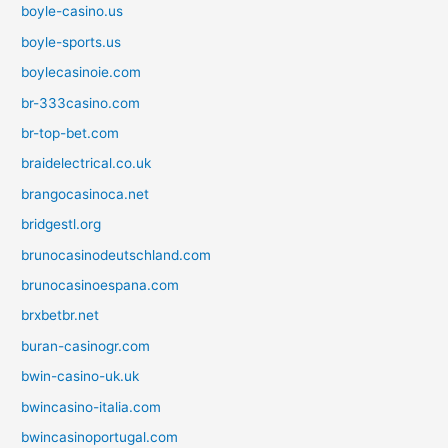
boyle-casino.us
boyle-sports.us
boylecasinoie.com
br-333casino.com
br-top-bet.com
braidelectrical.co.uk
brangocasinoca.net
bridgestl.org
brunocasinodeutschland.com
brunocasinoespana.com
brxbetbr.net
buran-casinogr.com
bwin-casino-uk.uk
bwincasino-italia.com
bwincasinoportugal.com