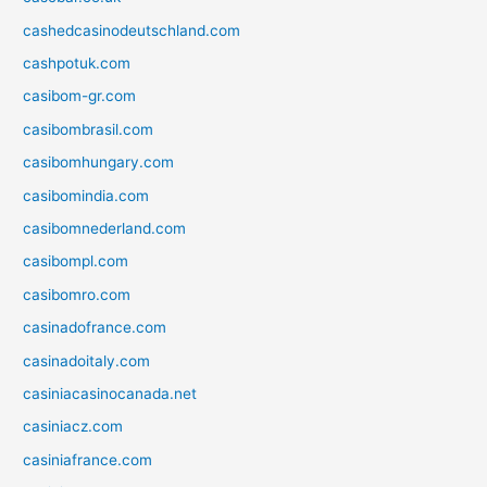
cashedcasinodeutschland.com
cashpotuk.com
casibom-gr.com
casibombrasil.com
casibomhungary.com
casibomindia.com
casibomnederland.com
casibompl.com
casibomro.com
casinadofrance.com
casinadoitaly.com
casiniacasinocanada.net
casiniacz.com
casiniafrance.com