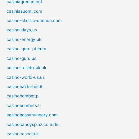
casiniagreece.net
casiniasuomi.com
casino-classic-canada.com
casino-days.us
casino-energy.uk
casino-guru-pt.com
casino-guru.us
casino-rolleto-uk.uk
casino-world-us.us
casinobaxterbet.it
casinobdmbet.pl
casinobdmbets.fr
casinobossyhungary.com
casinocandyspinz.com.de
casinocasoola.it