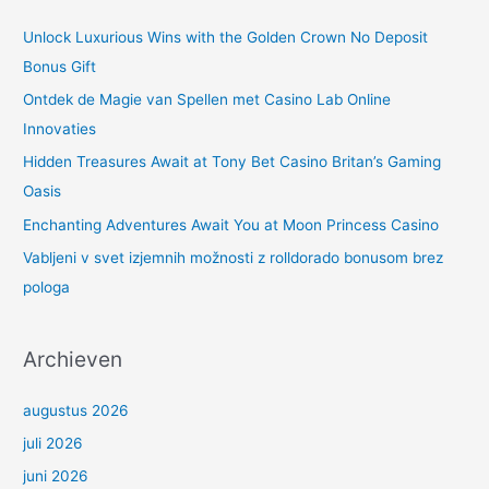
n
Unlock Luxurious Wins with the Golden Crown No Deposit
a
Bonus Gift
a
Ontdek de Magie van Spellen met Casino Lab Online
r
Innovaties
:
Hidden Treasures Await at Tony Bet Casino Britan’s Gaming
Oasis
Enchanting Adventures Await You at Moon Princess Casino
Vabljeni v svet izjemnih možnosti z rolldorado bonusom brez
pologa
Archieven
augustus 2026
juli 2026
juni 2026