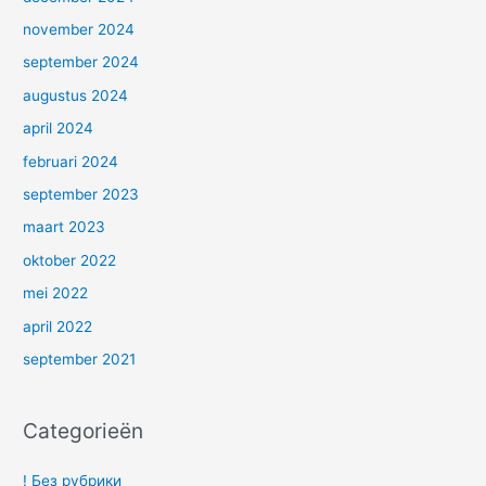
november 2024
september 2024
augustus 2024
april 2024
februari 2024
september 2023
maart 2023
oktober 2022
mei 2022
april 2022
september 2021
Categorieën
! Без рубрики