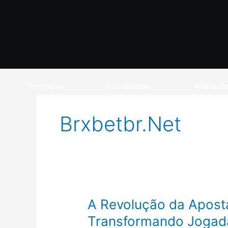
Ga
naar
de
inhoud
Provincies
Hoofdsteden
Kleine D
Brxbetbr.net
A
A Revolução da Apost
Revolução
Transformando Jogad
da