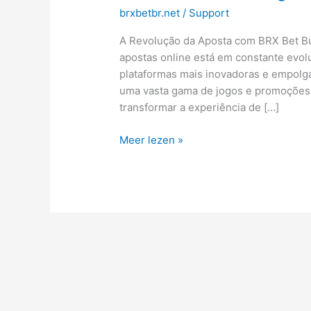
brxbetbr.net
/
Support
Aposta
com
A Revolução da Aposta com BRX Bet B
BRX
apostas online está em constante evo
Bet
plataformas mais inovadoras e empolg
Buzeira
uma vasta gama de jogos e promoções 
Transformando
transformar a experiência de […]
Jogadas
Meer lezen »