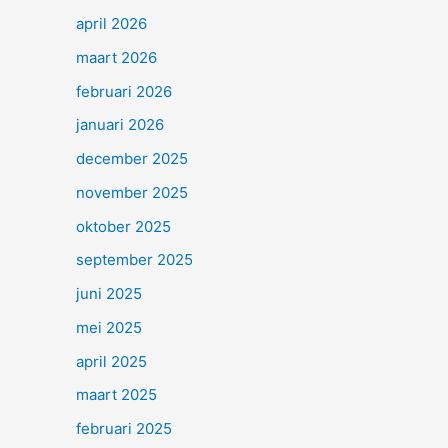
april 2026
maart 2026
februari 2026
januari 2026
december 2025
november 2025
oktober 2025
september 2025
juni 2025
mei 2025
april 2025
maart 2025
februari 2025