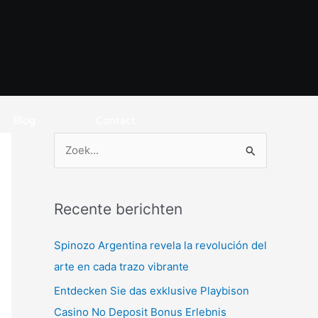
Blog
Contact
Z
o
e
Recente berichten
k
n
Spinozo Argentina revela la revolución del
a
arte en cada trazo vibrante
a
Entdecken Sie das exklusive Playbison
r
Casino No Deposit Bonus Erlebnis