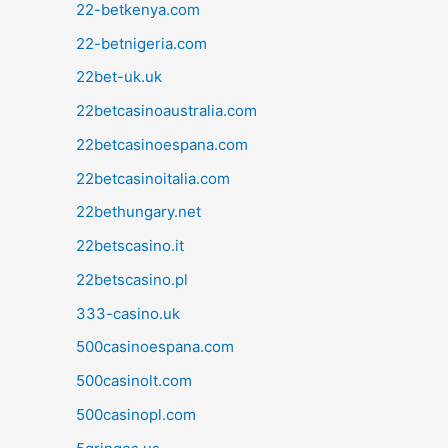
22-betkenya.com
22-betnigeria.com
22bet-uk.uk
22betcasinoaustralia.com
22betcasinoespana.com
22betcasinoitalia.com
22bethungary.net
22betscasino.it
22betscasino.pl
333-casino.uk
500casinoespana.com
500casinolt.com
500casinopl.com