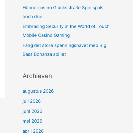
:
Hühnercasino Glücksstraße Spielspaß
hoch drei
Embracing Security in the World of Touch
Mobile Casino Gaming
Fang det store spenningshavet med Big
Bass Bonanza spillet
Archieven
augustus 2026
juli 2026
juni 2026
mei 2026
april 2026