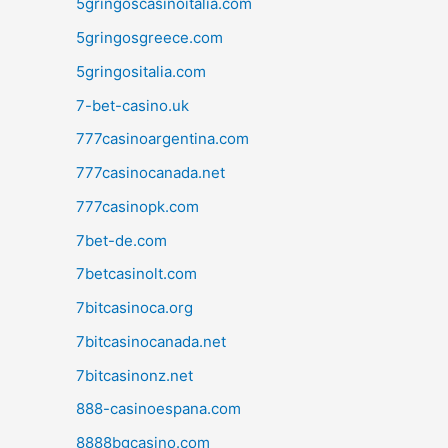
5gringoscasinoitalia.com
5gringosgreece.com
5gringositalia.com
7-bet-casino.uk
777casinoargentina.com
777casinocanada.net
777casinopk.com
7bet-de.com
7betcasinolt.com
7bitcasinoca.org
7bitcasinocanada.net
7bitcasinonz.net
888-casinoespana.com
8888bgcasino.com