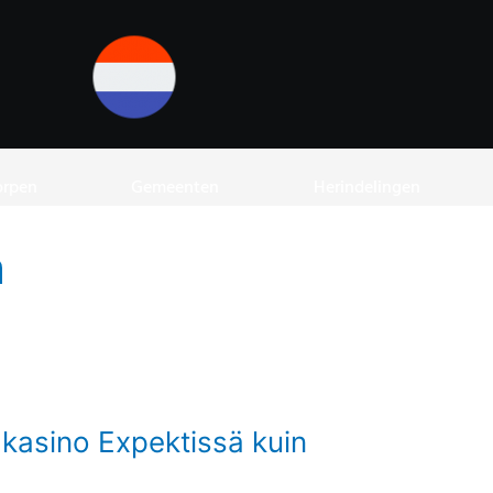
orpen
Gemeenten
Herindelingen
m
 kasino Expektissä kuin