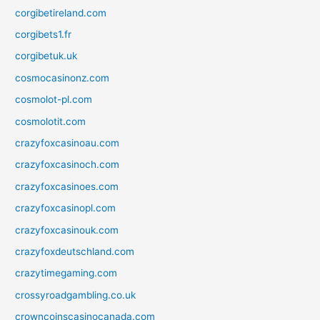
corgibetireland.com
corgibets1.fr
corgibetuk.uk
cosmocasinonz.com
cosmolot-pl.com
cosmolotit.com
crazyfoxcasinoau.com
crazyfoxcasinoch.com
crazyfoxcasinoes.com
crazyfoxcasinopl.com
crazyfoxcasinouk.com
crazyfoxdeutschland.com
crazytimegaming.com
crossyroadgambling.co.uk
crowncoinscasinocanada.com