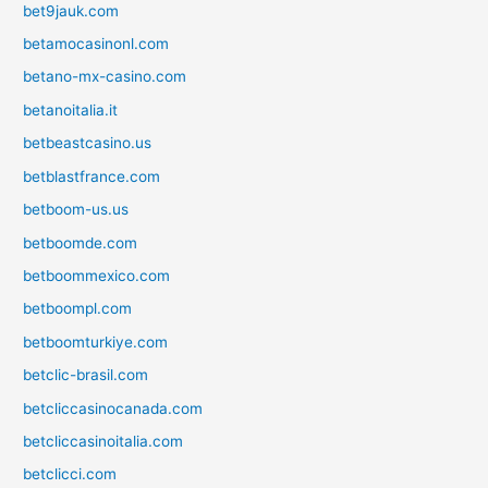
bet9jauk.com
betamocasinonl.com
betano-mx-casino.com
betanoitalia.it
betbeastcasino.us
betblastfrance.com
betboom-us.us
betboomde.com
betboommexico.com
betboompl.com
betboomturkiye.com
betclic-brasil.com
betcliccasinocanada.com
betcliccasinoitalia.com
betclicci.com