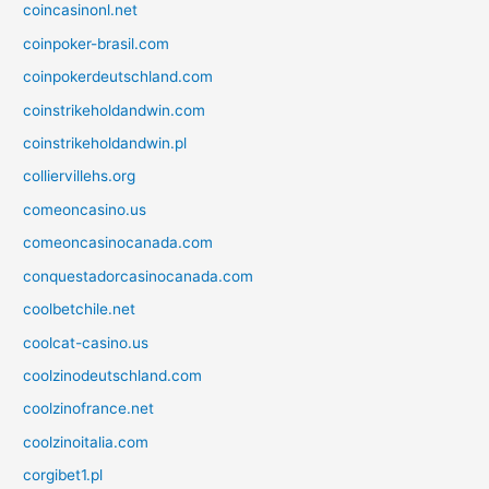
coincasinonl.net
coinpoker-brasil.com
coinpokerdeutschland.com
coinstrikeholdandwin.com
coinstrikeholdandwin.pl
colliervillehs.org
comeoncasino.us
comeoncasinocanada.com
conquestadorcasinocanada.com
coolbetchile.net
coolcat-casino.us
coolzinodeutschland.com
coolzinofrance.net
coolzinoitalia.com
corgibet1.pl