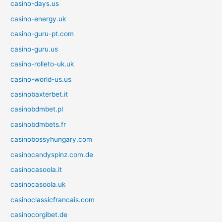
casino-days.us
casino-energy.uk
casino-guru-pt.com
casino-guru.us
casino-rolleto-uk.uk
casino-world-us.us
casinobaxterbet.it
casinobdmbet.pl
casinobdmbets.fr
casinobossyhungary.com
casinocandyspinz.com.de
casinocasoola.it
casinocasoola.uk
casinoclassicfrancais.com
casinocorgibet.de