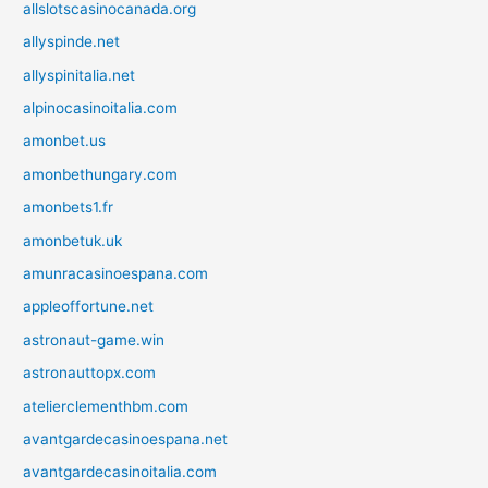
allslotscasinocanada.org
allyspinde.net
allyspinitalia.net
alpinocasinoitalia.com
amonbet.us
amonbethungary.com
amonbets1.fr
amonbetuk.uk
amunracasinoespana.com
appleoffortune.net
astronaut-game.win
astronauttopx.com
atelierclementhbm.com
avantgardecasinoespana.net
avantgardecasinoitalia.com