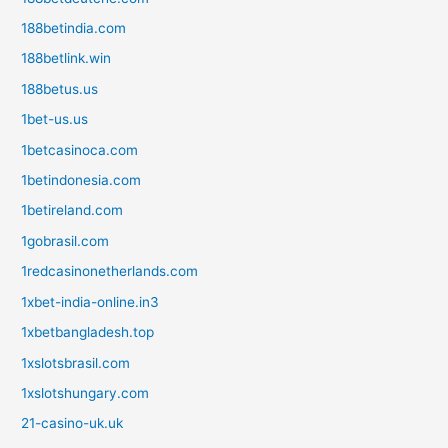
188betindia.com
188betlink.win
188betus.us
1bet-us.us
1betcasinoca.com
1betindonesia.com
1betireland.com
1gobrasil.com
1redcasinonetherlands.com
1xbet-india-online.in3
1xbetbangladesh.top
1xslotsbrasil.com
1xslotshungary.com
21-casino-uk.uk