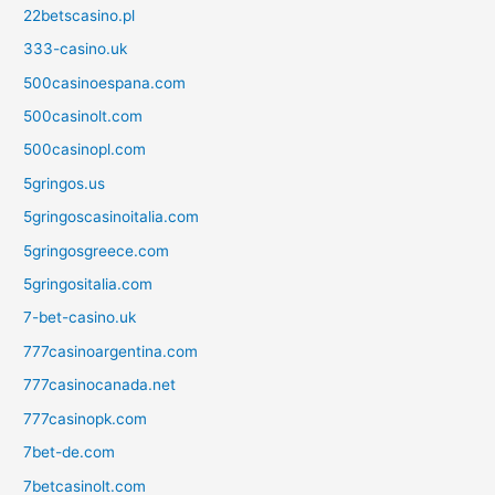
22betscasino.pl
333-casino.uk
500casinoespana.com
500casinolt.com
500casinopl.com
5gringos.us
5gringoscasinoitalia.com
5gringosgreece.com
5gringositalia.com
7-bet-casino.uk
777casinoargentina.com
777casinocanada.net
777casinopk.com
7bet-de.com
7betcasinolt.com