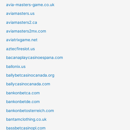
avia-masters-game.co.uk
aviamasters.us
aviamasters2.ca
aviamasters2mx.com
aviatrixgame.net
aztecfireslot.us
bacanaplaycasinoespana.com
ballonix.us
ballybetcasinocanada.org
ballycasinocanada.com
bankonbetca.com
bankonbetde.com
bankonbetosterreich.com
bantamclothing.co.uk
bassbetcasinopl.com