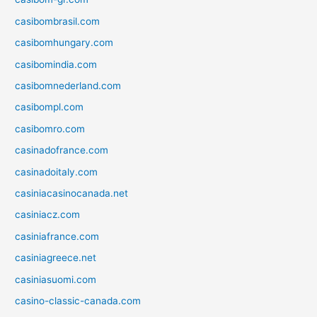
casibombrasil.com
casibomhungary.com
casibomindia.com
casibomnederland.com
casibompl.com
casibomro.com
casinadofrance.com
casinadoitaly.com
casiniacasinocanada.net
casiniacz.com
casiniafrance.com
casiniagreece.net
casiniasuomi.com
casino-classic-canada.com