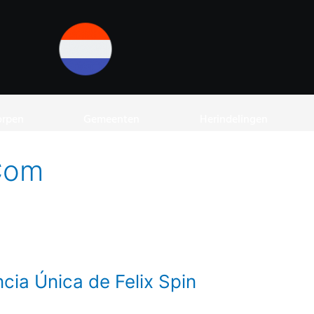
orpen
Gemeenten
Herindelingen
com
cia Única de Felix Spin