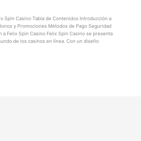
ix Spin Casino Tabla de Contenidos Introducción a
s Bonos y Promociones Métodos de Pago Seguridad
n a Felix Spin Casino Felix Spin Casino se presenta
undo de los casinos en línea. Con un diseño