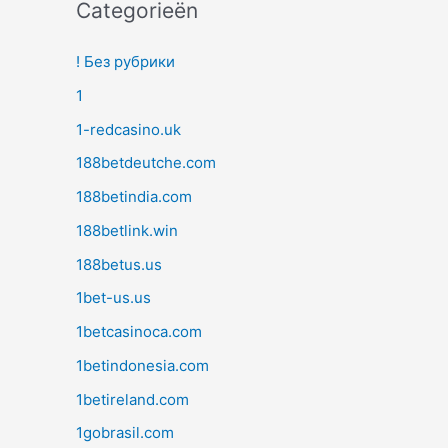
Categorieën
! Без рубрики
1
1-redcasino.uk
188betdeutche.com
188betindia.com
188betlink.win
188betus.us
1bet-us.us
1betcasinoca.com
1betindonesia.com
1betireland.com
1gobrasil.com