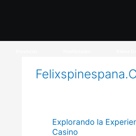
Ga
naar
de
inhoud
Provincies
Hoofdsteden
Kleine D
Felixspinespana.
Explorando
Explorando la Experien
la
Casino
Experiencia