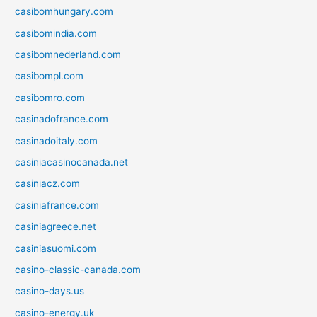
casibomhungary.com
casibomindia.com
casibomnederland.com
casibompl.com
casibomro.com
casinadofrance.com
casinadoitaly.com
casiniacasinocanada.net
casiniacz.com
casiniafrance.com
casiniagreece.net
casiniasuomi.com
casino-classic-canada.com
casino-days.us
casino-energy.uk