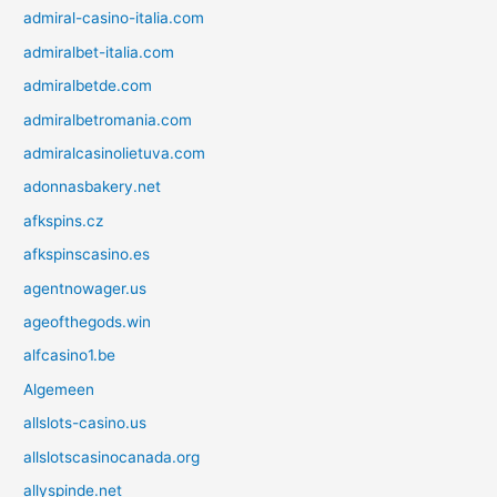
admiral-casino-italia.com
admiralbet-italia.com
admiralbetde.com
admiralbetromania.com
admiralcasinolietuva.com
adonnasbakery.net
afkspins.cz
afkspinscasino.es
agentnowager.us
ageofthegods.win
alfcasino1.be
Algemeen
allslots-casino.us
allslotscasinocanada.org
allyspinde.net