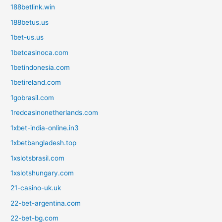
188betlink.win
188betus.us
1bet-us.us
1betcasinoca.com
1betindonesia.com
1betireland.com
1gobrasil.com
1redcasinonetherlands.com
1xbet-india-online.in3
1xbetbangladesh.top
1xslotsbrasil.com
1xslotshungary.com
21-casino-uk.uk
22-bet-argentina.com
22-bet-bg.com