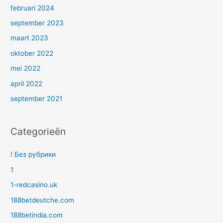
februari 2024
september 2023
maart 2023
oktober 2022
mei 2022
april 2022
september 2021
Categorieën
! Без рубрики
1
1-redcasino.uk
188betdeutche.com
188betindia.com