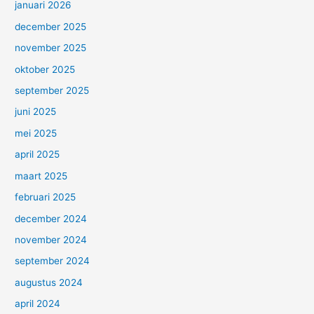
januari 2026
december 2025
november 2025
oktober 2025
september 2025
juni 2025
mei 2025
april 2025
maart 2025
februari 2025
december 2024
november 2024
september 2024
augustus 2024
april 2024