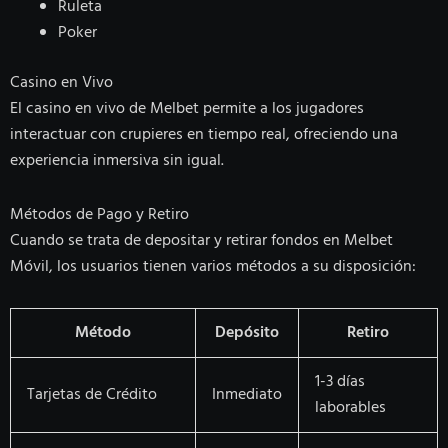
Ruleta
Poker
Casino en Vivo
El casino en vivo de Melbet permite a los jugadores
interactuar con crupieres en tiempo real, ofreciendo una
experiencia inmersiva sin igual.
Métodos de Pago y Retiro
Cuando se trata de depositar y retirar fondos en Melbet
Móvil, los usuarios tienen varios métodos a su disposición:
Método
Depósito
Retiro
1-3 días
Tarjetas de Crédito
Inmediato
laborables