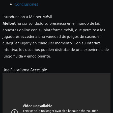
Conclusiones
Introducción a Melbet Móvil
Melbet
ha consolidado su presencia en el mundo de las
apuestas online con su plataforma móvil, que permite a los
jugadores acceder a una variedad de juegos de casino en
cualquier lugar y en cualquier momento. Con su interfaz
intuitiva, los usuarios pueden disfrutar de una experiencia de
juego fluida y emocionante.
Una Plataforma Accesible