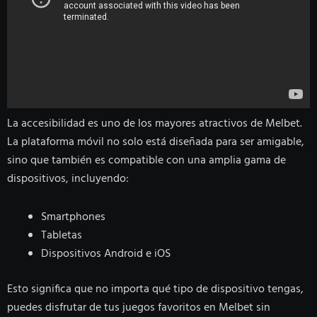
La accesibilidad es uno de los mayores atractivos de Melbet.
La plataforma móvil no solo está diseñada para ser amigable,
sino que también es compatible con una amplia gama de
dispositivos, incluyendo:
Smartphones
Tabletas
Dispositivos Android e iOS
Esto significa que no importa qué tipo de dispositivo tengas,
puedes disfrutar de tus juegos favoritos en Melbet sin