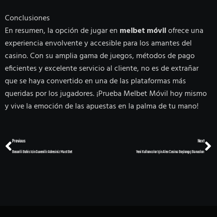
Conclusiones
En resumen, la opción de jugar en
melbet móvil
ofrece una
experiencia envolvente y accesible para los amantes del
casino. Con su amplia gama de juegos, métodos de pago
eficientes y excelente servicio al cliente, no es de extrañar
que se haya convertido en una de las plataformas más
queridas por los jugadores. ¡Prueba Melbet Móvil hoy mismo
y vive la emoción de las apuestas en la palma de tu mano!
Vorige
V
Previous
Next
Basarili Bahis Icin Guvenilir Adresiniz Most Bet
Yeni Kullanıcılar Için Alev Casino Başlangıç Bonusları