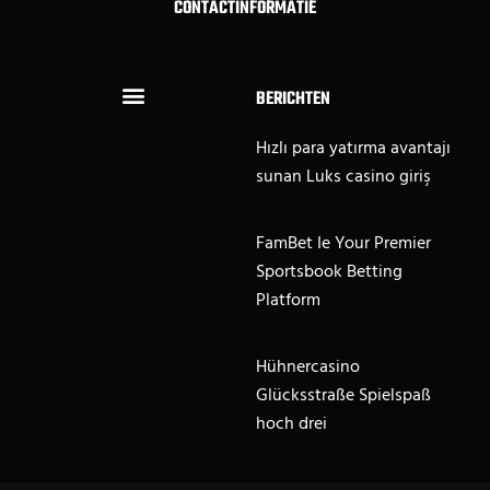
CONTACTINFORMATIE
BERICHTEN
Hızlı para yatırma avantajı
sunan Luks casino giriş
FamBet Ie Your Premier
Sportsbook Betting
Platform
Hühnercasino
Glücksstraße Spielspaß
hoch drei