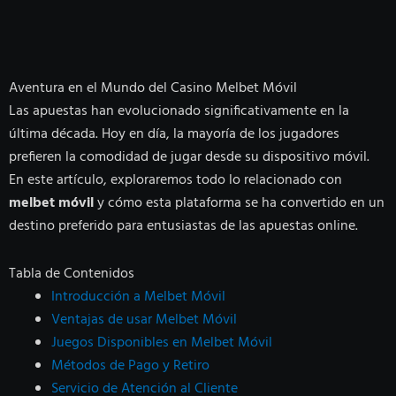
Aventura en el Mundo del Casino Melbet Móvil
Las apuestas han evolucionado significativamente en la
última década. Hoy en día, la mayoría de los jugadores
prefieren la comodidad de jugar desde su dispositivo móvil.
En este artículo, exploraremos todo lo relacionado con
melbet móvil
y cómo esta plataforma se ha convertido en un
destino preferido para entusiastas de las apuestas online.
Tabla de Contenidos
Introducción a Melbet Móvil
Ventajas de usar Melbet Móvil
Juegos Disponibles en Melbet Móvil
Métodos de Pago y Retiro
Servicio de Atención al Cliente