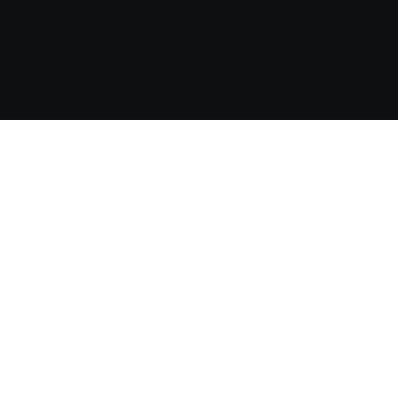
Blog
Contact