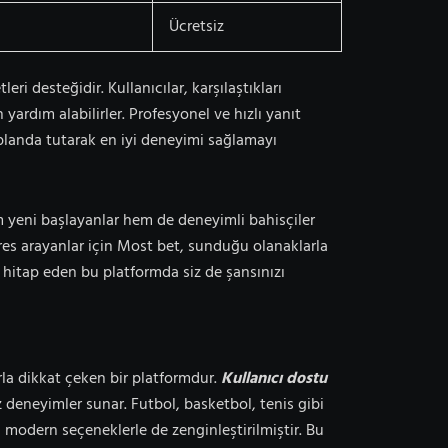
Ücretsiz
eri desteğidir. Kullanıcılar, karşılaştıkları
yardım alabilirler. Profesyonel ve hızlı yanıt
 planda tutarak en iyi deneyimi sağlamayı
m yeni başlayanlar hem de deneyimli bahisçiler
dres arayanlar için Most bet, sunduğu olanaklarla
 hitap eden bu platformda siz de şansınızı
rla dikkat çeken bir platformdur.
Kullanıcı dostu
 deneyimler sunar. Futbol, basketbol, tenis gibi
bi modern seçeneklerle de zenginleştirilmiştir. Bu