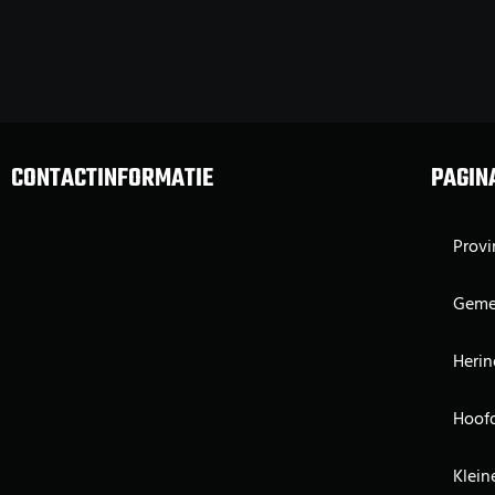
CONTACTINFORMATIE
PAGIN
Provi
Geme
Herin
Hoof
Klein