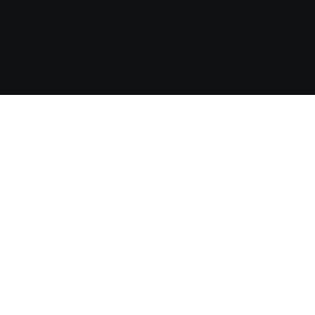
Blog
Contact