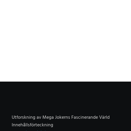
Utforskning av Mega Jokerns Fascinerande Värld
Innehållsförteckning