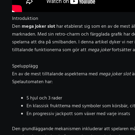
Introduktion
Den
mega joker slot
har etablerat sig som en av de mest 
marknaden. Med sin retro-charm och färgglada grafik har d
spelarna att dra på smilbanden. I denna artikel dyker vi ner
tilltalande funktionerna som gör att
mega joker
fortsätter a
Spelupplägg
En av de mest tilltalande aspekterna med
mega joker slot
ä
Spelautomaten har:
5 hjul och 3 rader
En klassisk frukttema med symboler som körsbär, ci
En progressiv jackpott som växer med varje insats
Den grundläggande mekanismen inkluderar att spelaren mås