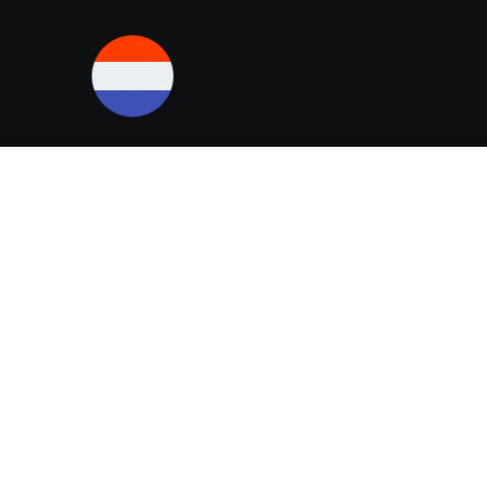
orpen
Gemeenten
Herindelingen
scinerande Värld