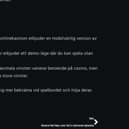
tomat.
 onlinekasinon erbjuder en mobilvänlig version av
 erbjuder ett demo-läge där du kan spela utan
ximala vinsten varierar beroende på casino, men
 stora vinster.
 sig mer bekväma vid spelbordet och höja deras
Volgend
Next
Äventyret Med Mega Joker Slot En Spännande Upplevelse