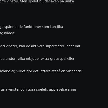
rre vinster. Men spelet bjuder även på unika
ånga spännande funktioner som kan öka
ngsvärda:
med vinster, kan de aktivera supermeter-läget där
rundor, vilka erbjuder extra gratisspel eller
ymboler, vilket gör det lättare att få en vinnande
sina vinster och göra spelets upplevelse ännu