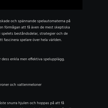
älskade och spännande spelautomaterna på
en förmågan att få även de mest skeptiska
 i spelets beståndsdelar, strategier och de
tt fascinera spelare över hela världen.
r dess enkla men effektiva spelupplägg.
troner och vattenmeloner
te snurra hjulen och hoppas på att få