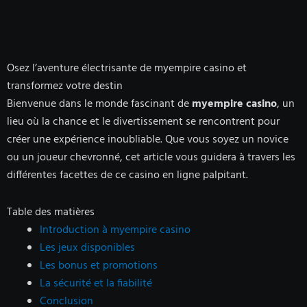
Osez l’aventure électrisante de myempire casino et
transformez votre destin
Bienvenue dans le monde fascinant de
myempire casino
, un
lieu où la chance et le divertissement se rencontrent pour
créer une expérience inoubliable. Que vous soyez un novice
ou un joueur chevronné, cet article vous guidera à travers les
différentes facettes de ce casino en ligne palpitant.
Table des matières
Introduction à myempire casino
Les jeux disponibles
Les bonus et promotions
La sécurité et la fiabilité
Conclusion