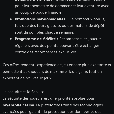
pour leur permettre de commencer leur aventure avec
un coup de pouce financier.
Promotions hebdomadaires :
De nombreux bonus,
tels que des tours gratuits ou des matchs de dépôt,
sont disponibles chaque semaine.
Programme de fidélité :
Récompense les joueurs
réguliers avec des points pouvant être échangés
contre des récompenses exclusives.
Ces offres rendent l’expérience de jeu encore plus excitante et
permettent aux joueurs de maximiser leurs gains tout en
explorant de nouveaux jeux.
La sécurité et la fiabilité
La sécurité des joueurs est une priorité absolue pour
myempire casino
. La plateforme utilise des technologies
avancées pour garantir la protection des données et des