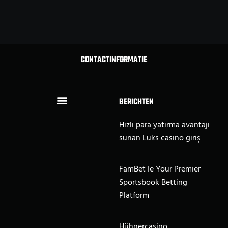
CONTACTINFORMATIE
BERICHTEN
Hızlı para yatırma avantajı
sunan Luks casino giriş
FamBet Ie Your Premier
Sportsbook Betting
Platform
Hühnercasino