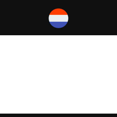
Ga
naar
de
inhoud
Osez L’aventure Électrisante De Myempire Casino
Et Transformez Votre Destin