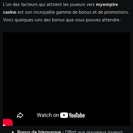
L’un des facteurs qui attirent les joueurs vers
myempire
casino
est son incroyable gamme de bonus et de promotions.
Voici quelques-uns des bonus que vous pouvez attendre :
Bonus de bienvenue :
Offert aux nouveaux joueurs