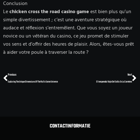
Conclusion
Le
chicken cross the road casino game
est bien plus qu’un
simple divertissement ; c’est une aventure stratégique où
audace et réflexion s’entremêlent. Que vous soyez un joueur
novice ou un vétéran du casino, ce jeu promet de stimuler
vos sens et d’offrir des heures de plaisir. Alors, êtes-vous prêt
à aider votre poule à traverser la route ?
Vorige
V
Previous
Next
Exploring The Unique Dimensions Of The Rollx Game Universe
El Inesperado Viaje Del Gallo En La Carretera
CONTACTINFORMATIE