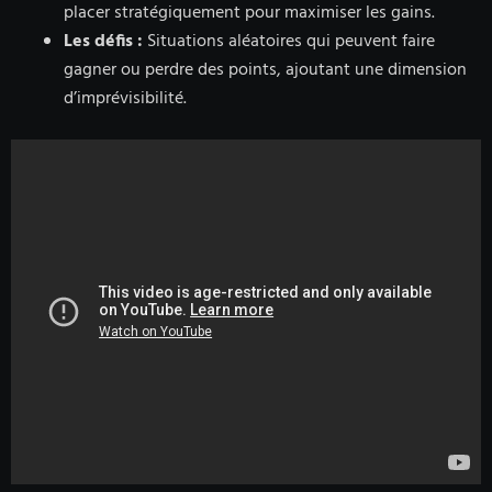
placer stratégiquement pour maximiser les gains.
Les défis :
Situations aléatoires qui peuvent faire
gagner ou perdre des points, ajoutant une dimension
d’imprévisibilité.