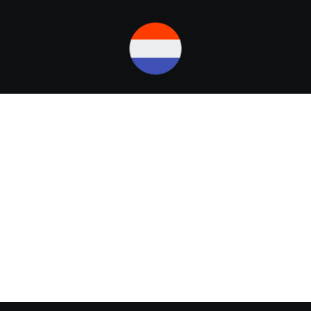
Ga
naar
de
inhoud
Il Futuro Dei Giochi L’Innovazione Degli Spazi Di
Intrattenimento