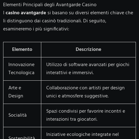
Elementi Principali degli Avantgarde Casino
I
casino avantgarde
si basano su diversi elementi chiave che
li distinguono dai casinò tradizionali. Di seguito,
esamineremo i più significativi:
Elemento
Descrizione
Innovazione
Utilizzo di software avanzati per giochi
Tecnologica
interattivi e immersivi.
Arte e
Collaborazione con artisti per design
Design
unici e atmosfere suggestive.
Spazi condivisi per favorire incontri e
Socialità
interazioni tra giocatori.
Iniziative ecologiche integrate nel
Sostenibilità