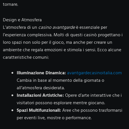
tornare.
Design e Atmosfera
L’atmosfera di un
casino avantgarde
è essenziale per
l’esperienza complessiva. Molti di questi casinò progettano i
loro spazi non solo per il gioco, ma anche per creare un
ambiente che regala emozioni e stimola i sensi. Ecco alcune
caratteristiche comuni:
Illuminazione Dinamica:
avantgardecasinoitalia.com
Cambia in base al momento della giornata o
all’atmosfera desiderata.
Installazioni Artistiche:
Opere d’arte interattive che i
visitatori possono esplorare mentre giocano.
Spazi Multifunzionali:
Aree che possono trasformarsi
per eventi live, mostre o performance.