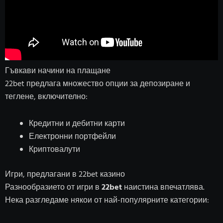
Гъвкави начини на плащане
22bet предлага множество опции за депозиране и
теглене, включително:
Кредитни и дебитни карти
Електронни портфейли
Криптовалути
Игри, предлагани в 22bet казино
Разнообразието от игри в
22bet
наистина впечатлява.
Нека разгледаме някои от най-популярните категории: