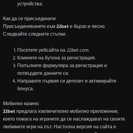
устройства.
Как да се присъедините
Присъединяването към
22bet
е бързо и лесно.
Следвайте следните стъпки:
Посетете уебсайта на
22bet com
.
Кликнете на бутона за регистрация.
Попълнете формуляра за регистрация и
потвърдете данните си.
Направете първия си депозит и активирайте
бонуса.
Мобилно казино
22bet
предлага изключително мобилно приложение,
което помага на играчите да се наслаждават на своите
любимите игри на път. Настолна версия на сайта е