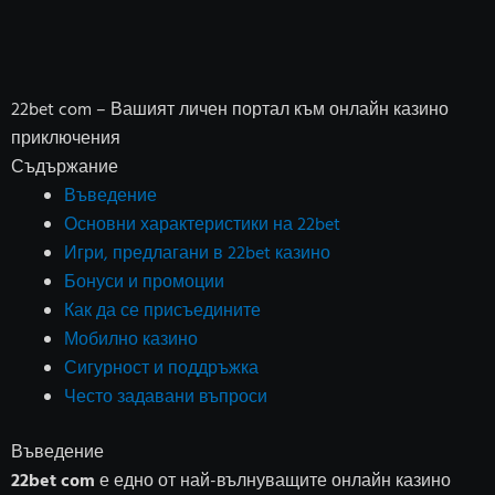
22bet com – Вашият личен портал към онлайн казино
приключения
Съдържание
Въведение
Основни характеристики на 22bet
Игри, предлагани в 22bet казино
Бонуси и промоции
Как да се присъедините
Мобилно казино
Сигурност и поддръжка
Често задавани въпроси
Въведение
22bet com
е едно от най-вълнуващите онлайн казино