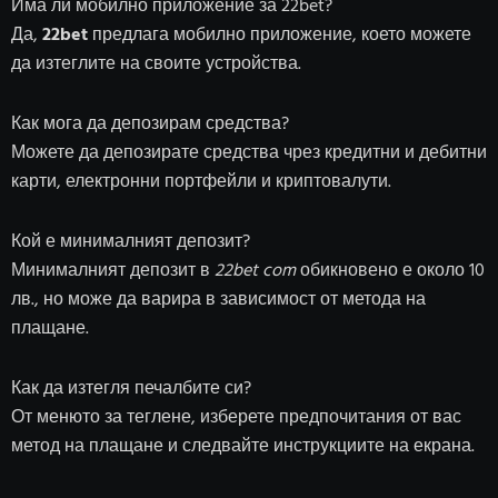
Има ли мобилно приложение за 22bet?
Да,
22bet
предлага мобилно приложение, което можете
да изтеглите на своите устройства.
Как мога да депозирам средства?
Можете да депозирате средства чрез кредитни и дебитни
карти, електронни портфейли и криптовалути.
Кой е минималният депозит?
Минималният депозит в
22bet com
обикновено е около 10
лв., но може да варира в зависимост от метода на
плащане.
Как да изтегля печалбите си?
От менюто за теглене, изберете предпочитания от вас
метод на плащане и следвайте инструкциите на екрана.