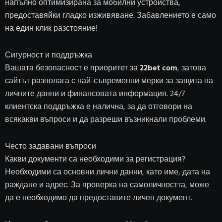
напълно оптимизирана за мобилни устройства,
предоставяйки гладко изживяване. Забавлението е само
на един клик разстояние!
Сигурност и поддръжка
Вашата безопасност е приоритет за
22bet com
, затова
сайтът разполага с най-съвременни мерки за защита на
личните данни и финансовата информация. 24/7
клиентска поддръжка е налична, за да отговори на
всякакви въпроси и да разреши възникнали проблеми.
Често задавани въпроси
Какви документи са необходими за регистрация?
Необходими са основни лични данни, като име, дата на
раждане и адрес. За проверка на самоличността, може
да е необходимо да предоставите личен документ.